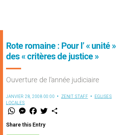
Rote romaine : Pour l’ « unité »
des « critères de justice »
Ouverture de l’année judiciaire
JANVIER 28, 2008 00:00
ZENIT STAFF
EGLISES
LOCALES
W
M
F
T
S
h
e
a
w
h
a
s
c
i
a
t
s
e
t
r
Share this Entry
s
e
b
t
e
A
n
o
e