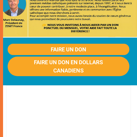
FAIRE UN DON
FAIRE UN DON EN DOLLARS
CANADIENS