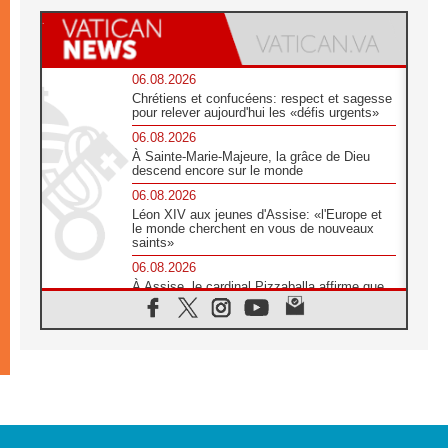
06.08.2026
Chrétiens et confucéens: respect et sagesse
pour relever aujourd'hui les «défis urgents»
06.08.2026
À Sainte-Marie-Majeure, la grâce de Dieu
descend encore sur le monde
06.08.2026
Léon XIV aux jeunes d'Assise: «l'Europe et
le monde cherchent en vous de nouveaux
saints»
06.08.2026
À Assise, le cardinal Pizzaballa affirme que
«les chrétiens veulent la paix»
06.08.2026
Au Mexique, le cardinal Parolin invite à être
aux côtés des marginalisées
06.08.2026
À Assise, le Pape invite les jeunes à
«construire la civilisation de l'amour»
05.08.2026