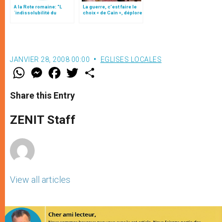
A la Rote romaine: "L
La guerre, c’est faire le
´indissolubilité du
choix « de Caïn », déplore
mariage"
le pape François
JANVIER 28, 2008 00:00
EGLISES LOCALES
W
M
F
T
S
h
e
a
w
h
a
s
c
i
a
t
s
e
t
r
Share this Entry
s
e
b
t
e
A
n
o
e
p
g
o
r
ZENIT Staff
p
e
k
r
View all articles