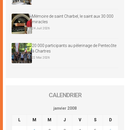
Mémoire de saint Charbel, le saint aux 30 000
miracles
24 Juil 2026
20 000 participants au pèlerinage de Pentecôte
à Chartres
22 Mai 2026
CALENDRIER
janvier 2008
L
M
M
J
V
S
D