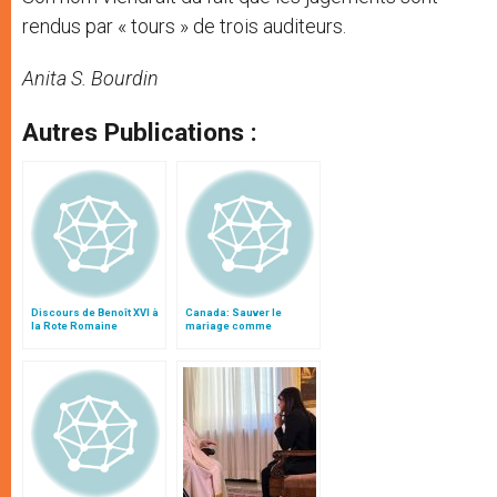
rendus par « tours » de trois auditeurs.
Anita S. Bourdin
Autres Publications :
Discours de Benoît XVI à
Canada: Sauver le
la Rote Romaine
mariage comme
institution fondamentale
reconnue par l'État