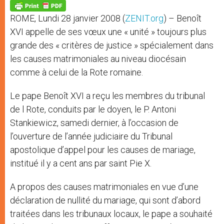
p
g
o
r
p
e
k
ROME, Lundi 28 janvier 2008 (
ZENIT.org
) – Benoît
r
XVI appelle de ses vœux une « unité » toujours plus
grande des « critères de justice » spécialement dans
les causes matrimoniales au niveau diocésain
comme à celui de la Rote romaine.
Le pape Benoît XVI a reçu les membres du tribunal
de l Rote, conduits par le doyen, le P. Antoni
Stankiewicz, samedi dernier, à l’occasion de
l’ouverture de l’année judiciaire du Tribunal
apostolique d’appel pour les causes de mariage,
institué il y a cent ans par saint Pie X.
A propos des causes matrimoniales en vue d’une
déclaration de nullité du mariage, qui sont d’abord
traitées dans les tribunaux locaux, le pape a souhaité