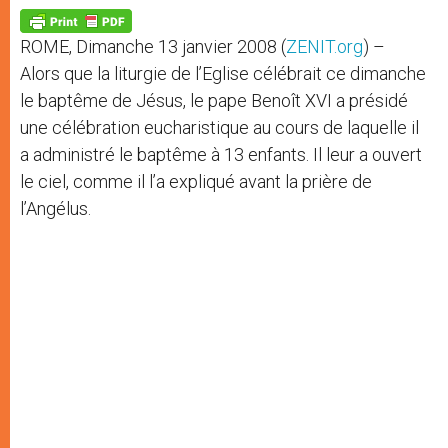
A
n
o
e
p
g
o
r
p
e
k
ROME, Dimanche 13 janvier 2008 (
ZENIT.org
) –
r
Alors que la liturgie de l’Eglise célébrait ce dimanche
le baptême de Jésus, le pape Benoît XVI a présidé
une célébration eucharistique au cours de laquelle il
a administré le baptême à 13 enfants. Il leur a ouvert
le ciel, comme il l’a expliqué avant la prière de
l’Angélus.