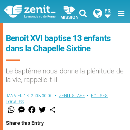
FR
MISSION
Benoît XVI baptise 13 enfants
dans la Chapelle Sixtine
Le baptême nous donne la plénitude de
la vie, rappelle-t-il
JANVIER 13, 2008 00:00
ZENIT STAFF
EGLISES
LOCALES
W
M
F
T
S
h
e
a
w
h
a
s
c
i
a
t
s
e
t
r
Share this Entry
s
e
b
t
e