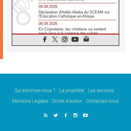
09.08.2026
Déclaration d'Addis-Abeba du SCEAM sur
l'Éducation Catholique en Afrique
08.08.2026
En Cisjordanie, les chrétiens se sentent
seuls face à la violence des colons
08.08.2026
Léon XIV au sanctuaire de Notre Dame du
Bon Conseil à Genazzano en septembre
08.08.2026
Léon XIV: Sainte Agathe aide à contempler
la victoire de l'amour sur la mort
08.08.2026
«Relancer l'empathie», le projet Triennal d'art
des Universités catholiques
Qui sommes-nous ?
La propriété
Les services
08.08.2026
Signis 2026, donner la parole aux religieuses
Mentions Legales
Droits d’auteur
Contactez-nous
catholiques
08.08.2026
Au Bangladesh, l'Église accompagne les
Dalits sur le chemin de la dignité
07.08.2026
Philippines: le vicariat apostolique de