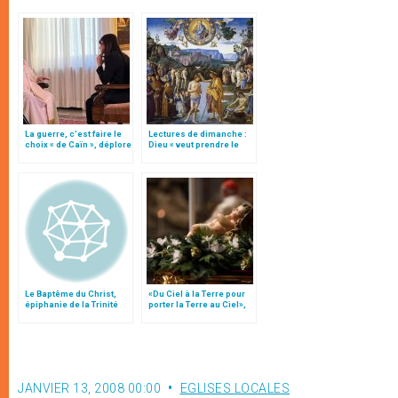
La guerre, c’est faire le
Lectures de dimanche :
choix « de Caïn », déplore
Dieu « veut prendre le
le pape François
parti des pécheurs »
Le Baptême du Christ,
«Du Ciel à la Terre pour
épiphanie de la Trinité
porter la Terre au Ciel»,
par Mgr Francesco Follo
JANVIER 13, 2008 00:00
EGLISES LOCALES