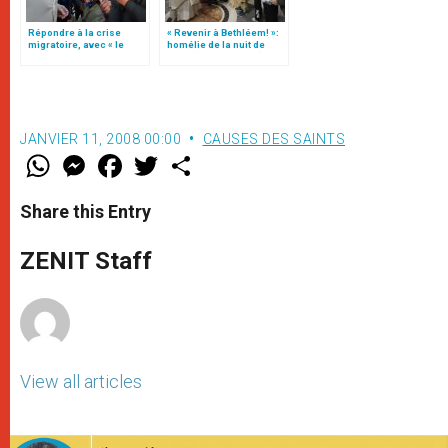
Répondre à la crise
« Revenir à Bethléem! »:
migratoire, avec « le
homélie de la nuit de
style de l’humanité »!
Noël (texte complet)
(texte complet)
JANVIER 11, 2008 00:00
CAUSES DES SAINTS
W
M
F
T
S
h
e
a
w
h
a
s
c
i
a
t
s
e
t
r
Share this Entry
s
e
b
t
e
A
n
o
e
p
g
o
r
ZENIT Staff
p
e
k
r
View all articles