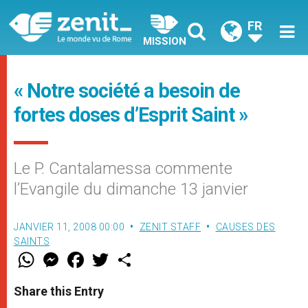
FR
MISSION
« Notre société a besoin de
fortes doses d’Esprit Saint »
Le P. Cantalamessa commente
l’Evangile du dimanche 13 janvier
JANVIER 11, 2008 00:00
ZENIT STAFF
CAUSES DES
SAINTS
W
M
F
T
S
h
e
a
w
h
a
s
c
i
a
t
s
e
t
r
Share this Entry
s
e
b
t
e