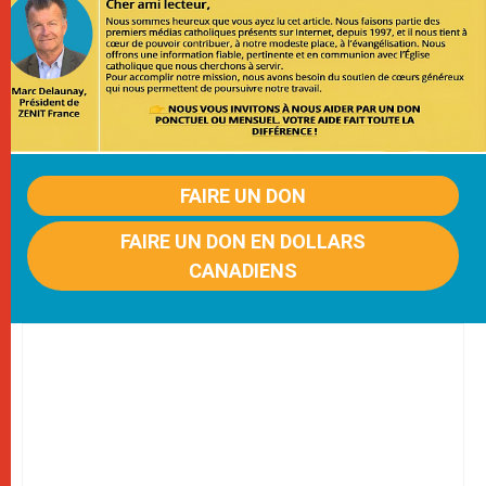
FAIRE UN DON
FAIRE UN DON EN DOLLARS
CANADIENS