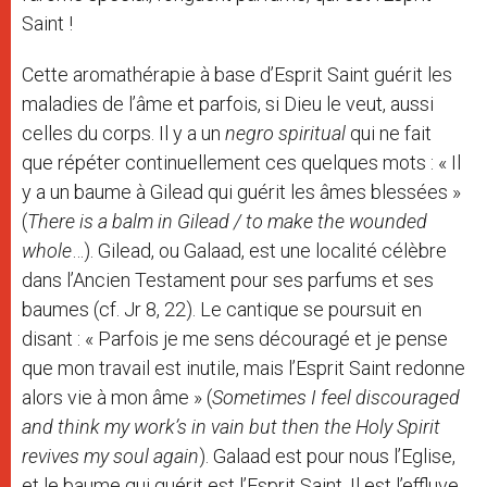
Saint !
Cette aromathérapie à base d’Esprit Saint guérit les
maladies de l’âme et parfois, si Dieu le veut, aussi
celles du corps. Il y a un
negro spiritual
qui ne fait
que répéter continuellement ces quelques mots : « Il
y a un baume à Gilead qui guérit les âmes blessées »
(
There is a balm in Gilead / to make the wounded
whole
…). Gilead, ou Galaad, est une localité célèbre
dans l’Ancien Testament pour ses parfums et ses
baumes (cf. Jr 8, 22). Le cantique se poursuit en
disant : « Parfois je me sens découragé et je pense
que mon travail est inutile, mais l’Esprit Saint redonne
alors vie à mon âme » (
Sometimes I feel discouraged
and think my work’s in vain but then the Holy Spirit
revives my soul again
). Galaad est pour nous l’Eglise,
et le baume qui guérit est l’Esprit Saint. Il est l’effluve