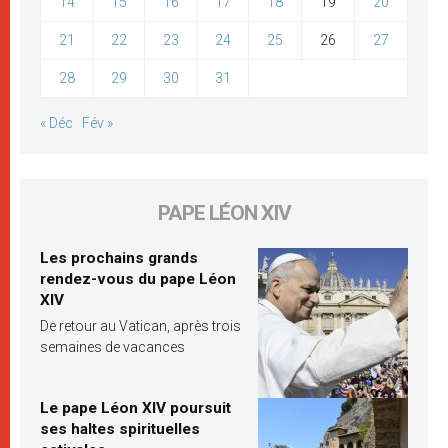
14
15
16
17
18
19
20
21
22
23
24
25
26
27
28
29
30
31
« Déc
Fév »
PAPE LÉON XIV
Les prochains grands
rendez-vous du pape Léon
XIV
De retour au Vatican, après trois
semaines de vacances
Le pape Léon XIV poursuit
ses haltes spirituelles