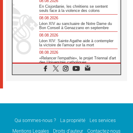
08.08.2026
En Cisjordanie, les chrétiens se sentent
seuls face à la violence des colons
08.08.2026
Léon XIV au sanctuaire de Notre Dame du
Bon Conseil à Genazzano en septembre
08.08.2026
Léon XIV: Sainte Agathe aide à contempler
la victoire de l'amour sur la mort
08.08.2026
«Relancer l'empathie», le projet Triennal d'art
des Universités catholiques
08.08.2026
Signis 2026, donner la parole aux religieuses
catholiques
08.08.2026
Au Bangladesh, l'Église accompagne les
Dalits sur le chemin de la dignité
07.08.2026
Philippines: le vicariat apostolique de
Calapan devient un diocèse
Qui sommes-nous ?
La propriété
Les services
07.08.2026
Congo-Brazzaville: le 15 août, entre solennité
Mentions Legales
Droits d’auteur
Contactez-nous
de l'Assomption et mémoire nationale