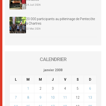
24 Juil 2026
20 000 participants au pèlerinage de Pentecôte
à Chartres
22 Mai 2026
CALENDRIER
janvier 2008
L
M
M
J
V
S
D
1
2
3
4
5
6
7
8
9
10
11
12
13