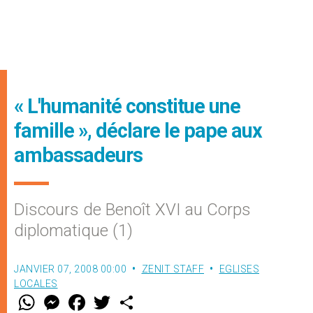
« L'humanité constitue une
famille », déclare le pape aux
ambassadeurs
Discours de Benoît XVI au Corps
diplomatique (1)
JANVIER 07, 2008 00:00
ZENIT STAFF
EGLISES
LOCALES
W
M
F
T
S
h
e
a
w
h