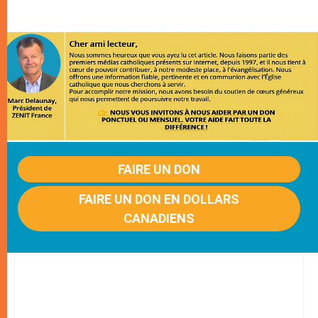
FAIRE UN DON
FAIRE UN DON EN DOLLARS
CANADIENS