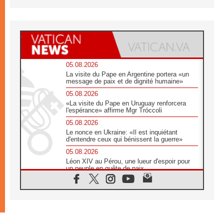
05.08.2026
La visite du Pape en Argentine portera «un
message de paix et de dignité humaine»
05.08.2026
«La visite du Pape en Uruguay renforcera
l'espérance» affirme Mgr Tróccoli
05.08.2026
Le nonce en Ukraine: «Il est inquiétant
d'entendre ceux qui bénissent la guerre»
05.08.2026
Léon XIV au Pérou, une lueur d'espoir pour
un peuple en quête de paix
05.08.2026
SCEAM: L'Église en Afrique vers
l'Assemblée ecclésiale de 2028 depuis
Addis-Abeba
05.08.2026