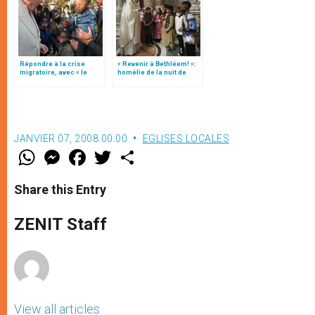
Répondre à la crise
« Revenir à Bethléem! »:
migratoire, avec « le
homélie de la nuit de
style de l’humanité »!
Noël (texte complet)
(texte complet)
JANVIER 07, 2008 00:00
EGLISES LOCALES
W
M
F
T
S
h
e
a
w
h
a
s
c
i
a
t
s
e
t
r
Share this Entry
s
e
b
t
e
A
n
o
e
p
g
o
r
ZENIT Staff
p
e
k
r
View all articles