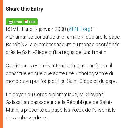
a
s
c
i
a
t
s
e
t
r
Share this Entry
s
e
b
t
e
A
n
o
e
p
g
o
r
p
e
k
ROME, Lundi 7 janvier 2008 (
ZENIT.org
) –
r
« L’humanité constitue une famille », déclare le pape
Benoît XVI aux ambassadeurs du monde accrédités
près le Saint-Siège qu’il a reçus ce lundi matin.
Ce discours est très attendu chaque année car il
constitue en quelque sorte une « photographie du
monde » vu par l’objectif du Saint-Siège et du pape.
Le doyen du Corps diplomatique, M. Giovanni
Galassi, ambassadeur de la République de Saint-
Marin, a présenté au pape les vœux de l’ensemble
des ambassadeurs.