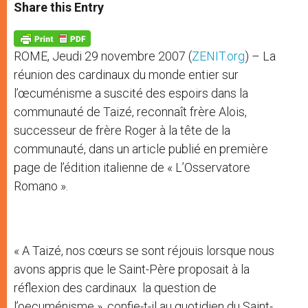
t
s
e
t
r
Share this Entry
s
e
b
t
e
A
n
o
e
p
g
o
r
p
e
k
ROME, Jeudi 29 novembre 2007 (
ZENIT.org
) – La
r
réunion des cardinaux du monde entier sur
l’œcuménisme a suscité des espoirs dans la
communauté de Taizé, reconnaît frère Alois,
successeur de frère Roger à la tête de la
communauté, dans un article publié en première
page de l’édition italienne de « L’Osservatore
Romano ».
« A Taizé, nos cœurs se sont réjouis lorsque nous
avons appris que le Saint-Père proposait à la
réflexion des cardinaux la question de
l’oecuménisme », confie-t-il au quotidien du Saint-