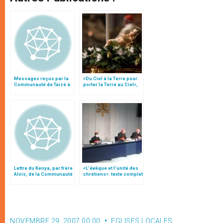
Messages reçus par la
«Du Ciel à la Terre pour
Communauté de Taizé à
porter la Terre au Ciel»,
l’occasion du décès de
par Mgr Francesco Follo
Frère Roger
Lettre du Kenya, par frère
«L’évêque et l’unité des
Alois, de la Communauté
chrétiens»: texte complet
de Taizé
du C.P. pour la promotion
de l’unité
NOVEMBRE 29, 2007 00:00
EGLISES LOCALES