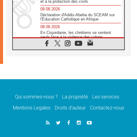
et à la protection des civils
09.08.2026
Déclaration d'Addis-Abeba du SCEAM sur
l'Éducation Catholique en Afrique
08.08.2026
En Cisjordanie, les chrétiens se sentent
seuls face à la violence des colons
08.08.2026
Léon XIV au sanctuaire de Notre Dame du
Bon Conseil à Genazzano en septembre
08.08.2026
Léon XIV: Sainte Agathe aide à contempler
la victoire de l'amour sur la mort
08.08.2026
«Relancer l'empathie», le projet Triennal d'art
des Universités catholiques
Qui sommes-nous ?
La propriété
Les services
08.08.2026
Signis 2026, donner la parole aux religieuses
Mentions Legales
Droits d’auteur
Contactez-nous
catholiques
08.08.2026
Au Bangladesh, l'Église accompagne les
Dalits sur le chemin de la dignité
07.08.2026