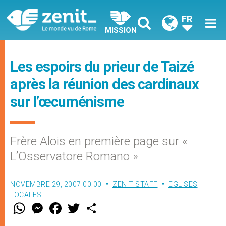
FR
MISSION
Les espoirs du prieur de Taizé
après la réunion des cardinaux
sur l’œcuménisme
Frère Alois en première page sur «
L’Osservatore Romano »
NOVEMBRE 29, 2007 00:00
ZENIT STAFF
EGLISES
LOCALES
W
M
F
T
S
h
e
a
w
h
a
s
c
i
a