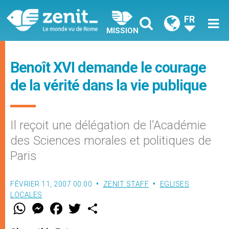
FR
MISSION
Benoît XVI demande le courage
de la vérité dans la vie publique
Il reçoit une délégation de l’Académie
des Sciences morales et politiques de
Paris
FÉVRIER 11, 2007 00:00
ZENIT STAFF
EGLISES
LOCALES
W
M
F
T
S
h
e
a
w
h
a
s
c
i
a
t
s
e
t
r