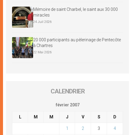
Mémoire de saint Charbel, le saint aux 30 000
miracles
24 Juil 2026
20 000 participants au pèlerinage de Pentecôte
à Chartres
22 Mai 2026
CALENDRIER
février 2007
L
M
M
J
V
S
D
1
2
3
4