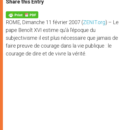
Share this Entry
s
e
b
t
e
A
n
o
e
p
g
o
r
p
e
k
ROME, Dimanche 11 février 2007 (
ZENIT.org
) – Le
r
pape Benoît XVI estime qu’à l’époque du
subjectivisme il est plus nécessaire que jamais de
faire preuve de courage dans la vie publique : le
courage de dire et de vivre la vérité.