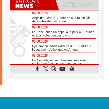
09.08.2026
Angélus: Léon XIV exhorte à la foi en Dieu
dépouillée de tout orgueil
09.08.2026
Le Pape lance un appel à la paix au Soudan
et à la protection des civils
09.08.2026
Déclaration d'Addis-Abeba du SCEAM sur
l'Éducation Catholique en Afrique
08.08.2026
En Cisjordanie, les chrétiens se sentent
seuls face à la violence des colons
08.08.2026
Léon XIV au sanctuaire de Notre Dame du
Bon Conseil à Genazzano en septembre
08.08.2026
Léon XIV: Sainte Agathe aide à contempler
la victoire de l'amour sur la mort
08.08.2026
«Relancer l'empathie», le projet Triennal d'art
des Universités catholiques