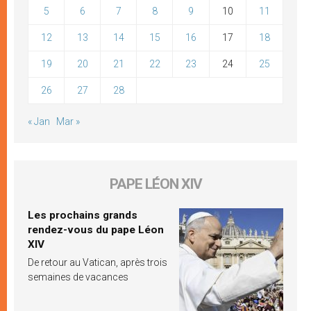
5
6
7
8
9
10
11
12
13
14
15
16
17
18
19
20
21
22
23
24
25
26
27
28
« Jan
Mar »
PAPE LÉON XIV
Les prochains grands
rendez-vous du pape Léon
XIV
De retour au Vatican, après trois
semaines de vacances