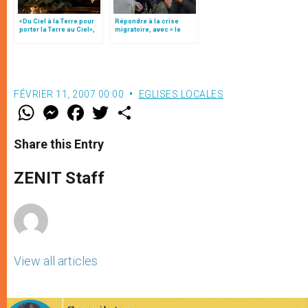
«Du Ciel à la Terre pour
Répondre à la crise
porter la Terre au Ciel»,
migratoire, avec « le
par Mgr Francesco Follo
style de l’humanité »!
(texte complet)
FÉVRIER 11, 2007 00:00
EGLISES LOCALES
W
M
F
T
S
h
e
a
w
h
a
s
c
i
a
t
s
e
t
r
Share this Entry
s
e
b
t
e
A
n
o
e
p
g
o
r
ZENIT Staff
p
e
k
r
View all articles