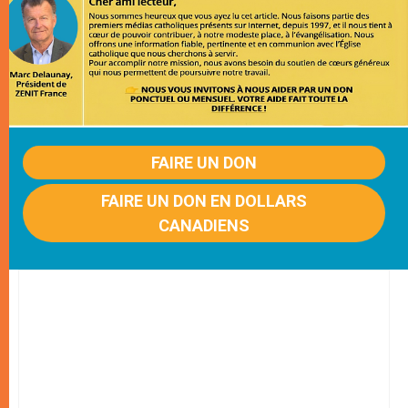
FAIRE UN DON
FAIRE UN DON EN DOLLARS
CANADIENS