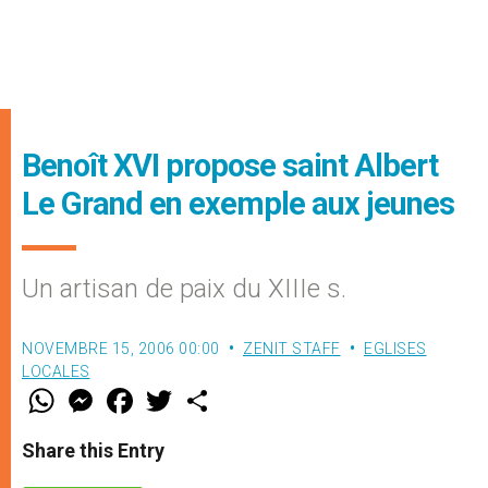
Benoît XVI propose saint Albert
Le Grand en exemple aux jeunes
Un artisan de paix du XIIIe s.
NOVEMBRE 15, 2006 00:00
ZENIT STAFF
EGLISES
LOCALES
W
M
F
T
S
h
e
a
w
h
a
s
c
i
a
t
s
e
t
r
Share this Entry
s
e
b
t
e
A
n
o
e