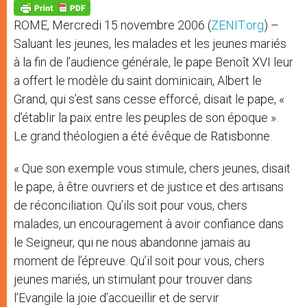
p
g
o
r
p
e
k
ROME, Mercredi 15 novembre 2006 (
ZENIT.org
) –
r
Saluant les jeunes, les malades et les jeunes mariés
à la fin de l’audience générale, le pape Benoît XVI leur
a offert le modèle du saint dominicain, Albert le
Grand, qui s’est sans cesse efforcé, disait le pape, «
d’établir la paix entre les peuples de son époque ».
Le grand théologien a été évêque de Ratisbonne.
« Que son exemple vous stimule, chers jeunes, disait
le pape, à être ouvriers et de justice et des artisans
de réconciliation. Qu’ils soit pour vous, chers
malades, un encouragement à avoir confiance dans
le Seigneur, qui ne nous abandonne jamais au
moment de l’épreuve. Qu’il soit pour vous, chers
jeunes mariés, un stimulant pour trouver dans
l’Evangile la joie d’accueillir et de servir