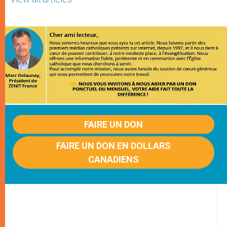
FAIRE UN DON
FAIRE UN DON EN DOLLARS
CANADIENS