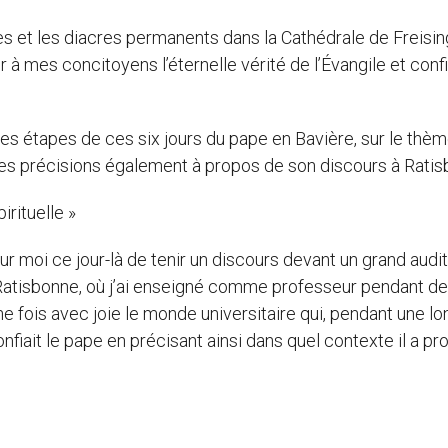
tres et les diacres permanents dans la Cathédrale de Freisin
er à mes concitoyens l’éternelle vérité de l’Évangile et con
des étapes de ces six jours du pape en Bavière, sur le thème
té des précisions également à propos de son discours à Rati
irituelle »
r moi ce jour-là de tenir un discours devant un grand audit
e Ratisbonne, où j’ai enseigné comme professeur pendant de
 fois avec joie le monde universitaire qui, pendant une l
confiait le pape en précisant ainsi dans quel contexte il a p