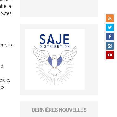
tre la
 toutes
e, il a
nd
c
iale,
ulée
DERNIÈRES NOUVELLES