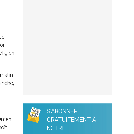
es
son
eligion
 matin
manche,
S'ABONNER
cement
GRATUITEMENT À
noît
NOTRE