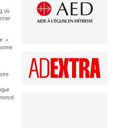
g, où
firmer
 : «
sbonne.
oire
ongue
rononcé