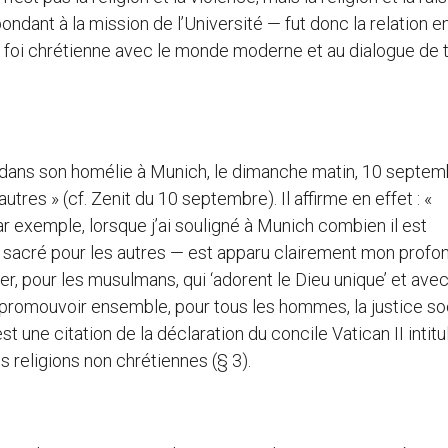
dant à la mission de l’Université — fut donc la relation en
de la foi chrétienne avec le monde moderne et au dialogue de
 dans son homélie à Munich, le dimanche matin, 10 septembr
tres » (cf. Zenit du 10 septembre). Il affirme en effet : «
 exemple, lorsque j’ai souligné à Munich combien il est
 sacré pour les autres — est apparu clairement mon profo
ier, pour les musulmans, qui ‘adorent le Dieu unique’ et ave
romouvoir ensemble, pour tous les hommes, la justice soc
 est une citation de la déclaration du concile Vatican II intit
les religions non chrétiennes (§ 3).