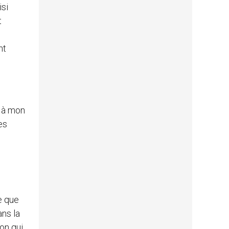
isi
t
nt
f à mon
es
ce que
ans la
son qui