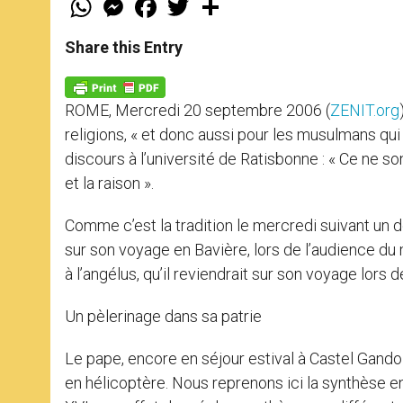
h
e
a
w
h
a
s
c
i
a
t
s
e
t
r
Share this Entry
s
e
b
t
e
A
n
o
e
p
g
o
r
p
e
k
ROME, Mercredi 20 septembre 2006 (
ZENIT.org
r
religions, « et donc aussi pour les musulmans qui
discours à l’université de Ratisbonne : « Ce ne son
et la raison ».
Comme c’est la tradition le mercredi suivant un 
sur son voyage en Bavière, lors de l’audience du m
à l’angélus, qu’il reviendrait sur son voyage lors 
Un pèlerinage dans sa patrie
Le pape, encore en séjour estival à Castel Gando
en hélicoptère. Nous reprenons ici la synthèse e