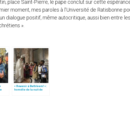
tin, place Saint-Pierre, le pape conclut sur cette espérance
emier moment, mes paroles à l’Université de Ratisbonne po
n dialogue positif, même autocritique, aussi bien entre le
chrétiens ».
e
« Revenir à Bethléem! »:
le
homélie de la nuit de
 »!
Noël (texte complet)