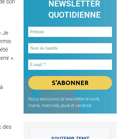
 de son
NEWSLETTER
QUOTIDIENNE
« Je
ermis
 été
nir ».
 à
Nous envoyons la newsletter le lundi,
mardi, mercredi, jeudi et vendredi
c des
SOUTENIR ZENIT