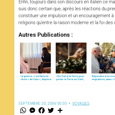
Enfin, toujours dans son discours en italien ce ma
suis donc certain que, après les réactions du pr
constituer une impulsion et un encouragement à u
religions qu’entre la raison moderne et la foi des 
Autres Publications :
La guerre, c’est faire le
«Du Ciel à la Terre pour
Répondre à la cris
choix « de Caïn », déplore
porter la Terre au Ciel»,
migratoire, avec « 
le pape François
par Mgr Francesco Follo
style de l’humanité
(texte complet)
SEPTEMBRE 20, 2006 00:00
VOYAGES
W
M
F
T
S
h
e
a
w
h