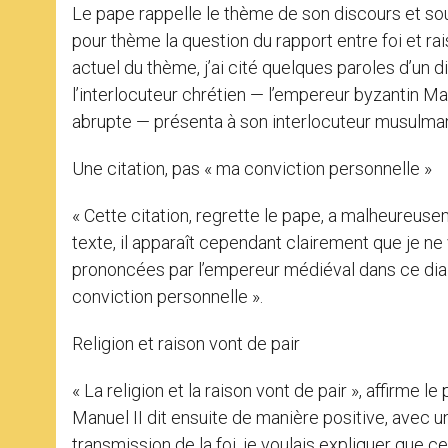
Le pape rappelle le thème de son discours et soul
pour thème la question du rapport entre foi et rai
actuel du thème, j’ai cité quelques paroles d’un
l’interlocuteur chrétien — l’empereur byzantin 
abrupte — présenta à son interlocuteur musulman l
Une citation, pas « ma conviction personnelle »
« Cette citation, regrette le pape, a malheureuse
texte, il apparaît cependant clairement que je n
prononcées par l’empereur médiéval dans ce dia
conviction personnelle ».
Religion et raison vont de pair
« La religion et la raison vont de pair », affirme l
Manuel II dit ensuite de manière positive, avec un
transmission de la foi, je voulais expliquer que ce n