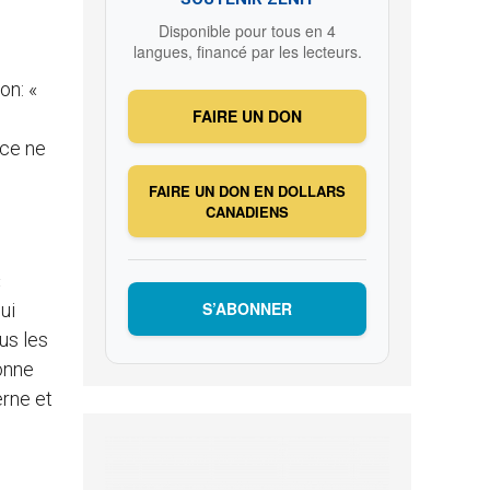
Disponible pour tous en 4
langues, financé par les lecteurs.
on: «
FAIRE UN DON
 ce ne
FAIRE UN DON EN DOLLARS
CANADIENS
«
S’ABONNER
ui
us les
bonne
erne et