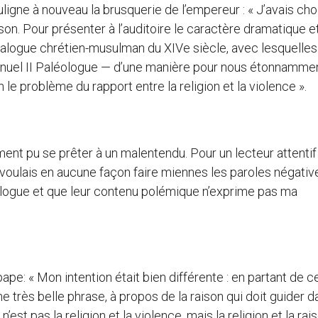
igne à nouveau la brusquerie de l’empereur : « J’avais cho
son. Pour présenter à l’auditoire le caractère dramatique e
 dialogue chrétien-musulman du XIVe siècle, avec lesquelles
Manuel II Paléologue — d’une manière pour nous étonnamme
e problème du rapport entre la religion et la violence ».
ment pu se prêter à un malentendu. Pour un lecteur attenti
e voulais en aucune façon faire miennes les paroles négativ
logue et que leur contenu polémique n’exprime pas ma
e pape: « Mon intention était bien différente : en partant de 
e très belle phrase, à propos de la raison qui doit guider d
’est pas la religion et la violence, mais la religion et la rai