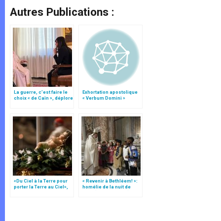
Autres Publications :
La guerre, c’est faire le
Exhortation apostolique
choix « de Caïn », déplore
« Verbum Domini »
le pape François
«Du Ciel à la Terre pour
« Revenir à Bethléem! »:
porter la Terre au Ciel»,
homélie de la nuit de
par Mgr Francesco Follo
Noël (texte complet)