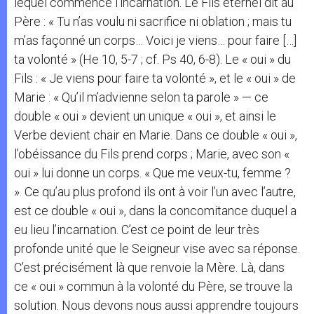
lequel commence l’incarnation. Le Fils éternel dit au
Père : « Tu n’as voulu ni sacrifice ni oblation ; mais tu
m’as façonné un corps… Voici je viens… pour faire […]
ta volonté » (He 10, 5-7 ; cf. Ps 40, 6-8). Le « oui » du
Fils : « Je viens pour faire ta volonté », et le « oui » de
Marie : « Qu’il m’advienne selon ta parole » — ce
double « oui » devient un unique « oui », et ainsi le
Verbe devient chair en Marie. Dans ce double « oui »,
l’obéissance du Fils prend corps ; Marie, avec son «
oui » lui donne un corps. « Que me veux-tu, femme ?
». Ce qu’au plus profond ils ont à voir l’un avec l’autre,
est ce double « oui », dans la concomitance duquel a
eu lieu l’incarnation. C’est ce point de leur très
profonde unité que le Seigneur vise avec sa réponse.
C’est précisément là que renvoie la Mère. Là, dans
ce « oui » commun à la volonté du Père, se trouve la
solution. Nous devons nous aussi apprendre toujours