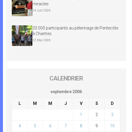
miracles
24 Juil 2026
20 000 participants au pèlerinage de Pentecôte
à Chartres
22 Mai 2026
CALENDRIER
septembre 2006
L
M
M
J
V
S
D
1
2
3
4
5
6
7
8
9
10