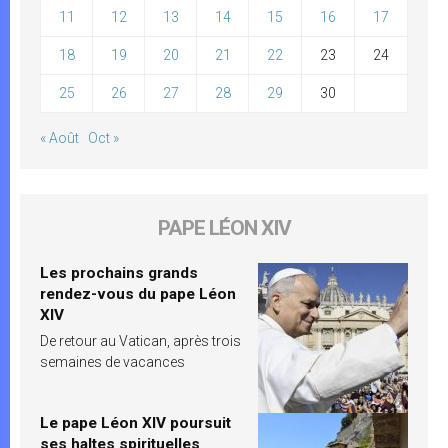
11
12
13
14
15
16
17
18
19
20
21
22
23
24
25
26
27
28
29
30
« Août
Oct »
PAPE LÉON XIV
Les prochains grands
rendez-vous du pape Léon
XIV
De retour au Vatican, après trois
semaines de vacances
Le pape Léon XIV poursuit
ses haltes spirituelles