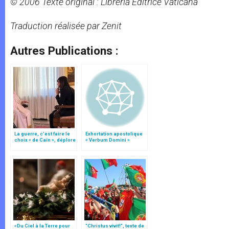
© 2006 Texte original : Libreria Editrice Vaticana
Traduction réalisée par Zenit
Autres Publications :
La guerre, c’est faire le
Exhortation apostolique
choix « de Caïn », déplore
« Verbum Domini »
le pape François
«Du Ciel à la Terre pour
"Christus vivit!", texte de