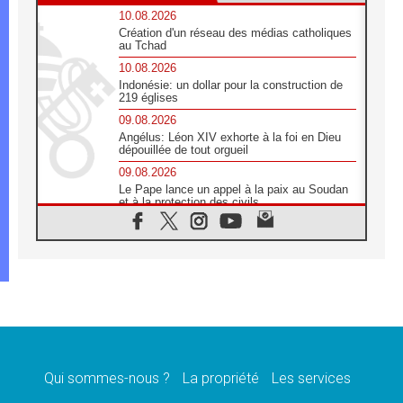
10.08.2026
Création d'un réseau des médias catholiques
au Tchad
10.08.2026
Indonésie: un dollar pour la construction de
219 églises
09.08.2026
Angélus: Léon XIV exhorte à la foi en Dieu
dépouillée de tout orgueil
09.08.2026
Le Pape lance un appel à la paix au Soudan
et à la protection des civils
09.08.2026
Déclaration d'Addis-Abeba du SCEAM sur
l'Éducation Catholique en Afrique
08.08.2026
En Cisjordanie, les chrétiens se sentent
seuls face à la violence des colons
08.08.2026
Léon XIV au sanctuaire de Notre Dame du
Bon Conseil à Genazzano en septembre
Qui sommes-nous ?
La propriété
Les services
08.08.2026
Léon XIV: Sainte Agathe aide à contempler