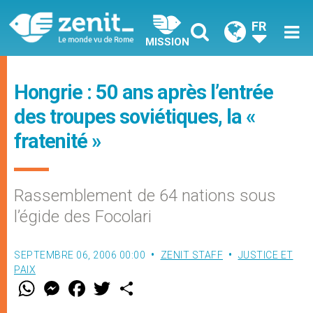
FR
MISSION
Hongrie : 50 ans après l’entrée
des troupes soviétiques, la «
fratenité »
Rassemblement de 64 nations sous
l’égide des Focolari
SEPTEMBRE 06, 2006 00:00
ZENIT STAFF
JUSTICE ET
PAIX
W
M
F
T
S
h
e
a
w
h
a
s
c
i
a