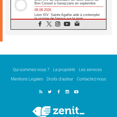
Bon Conseil à Genazzano en septembre
08.08.2026
Léon XIV: Sainte Agathe aide à contempler
la victoire de l'amour sur la mort
08.08.2026
«Relancer l'empathie», le projet Triennal d'art
des Universités catholiques
08.08.2026
Signis 2026, donner la parole aux religieuses
catholiques
08.08.2026
Au Bangladesh, l'Église accompagne les
Dalits sur le chemin de la dignité
Qui sommes-nous ?
La propriété
Les services
07.08.2026
Philippines: le vicariat apostolique de
Mentions Legales
Droits d’auteur
Contactez-nous
Calapan devient un diocèse
07.08.2026
Congo-Brazzaville: le 15 août, entre solennité
de l'Assomption et mémoire nationale
07.08.2026
«La paix commence par l'empathie» estime
le cardinal Parolin