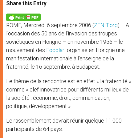
t
s
e
t
r
Share this Entry
s
e
b
t
e
A
n
o
e
p
g
o
r
p
e
k
ROME, Mercredi 6 septembre 2006 (
ZENIT.org
) – A
r
l’occasion des 50 ans de l’invasion des troupes
soviétiques en Hongrie – en novembre 1956 – le
mouvement des
Focolari
organise en Hongrie une
manifestation internationale à l’enseigne de la
fraternité, le 16 septembre, à Budapest.
Le thème de la rencontre est en effet « la fraternité »
comme « clef innovatrice pour différents milieux de
la société : économie, droit, communication,
politique, développement ».
Le rassemblement devrait réunir quelque 11.000
participants de 64 pays.