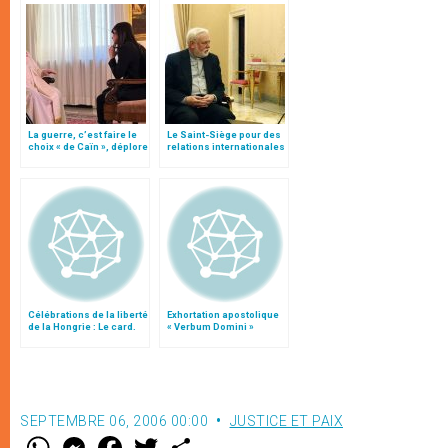
La guerre, c’est faire le
Le Saint-Siège pour des
choix « de Caïn », déplore
relations internationales
le pape François
sous le signe de l’amitié
Célébrations de la liberté
Exhortation apostolique
de la Hongrie : Le card.
« Verbum Domini »
Sodano envoyé de Benoît
XVI
SEPTEMBRE 06, 2006 00:00
JUSTICE ET PAIX
W
M
F
T
S