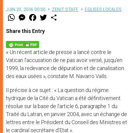
JUIN 20, 2006 00:00
ZENIT STAFF
EGLISES LOCALES
W
M
F
T
S
h
e
a
w
h
a
s
c
i
a
t
s
e
t
r
Share this Entry
s
e
b
t
e
A
n
o
e
p
g
o
r
p
e
k
« Un récent article de presse a lancé contre le
r
Vatican l’accusation de ne pas avoir versé, jusqu’en
1999, la redevance de dépuration et de canalisation
des eaux usées », constate M. Navarro Valls.
Il précise à ce sujet : « La question du régime
hydrique de la Cité du Vatican a été définitivement
résolue sur la base de l’article 6, paragraphe 1 du
Traité du Latran, en janvier 2004, avec un échange de
lettres entre le Président du Conseil des Ministres et
le cardinal secrétaire d’Etat ».