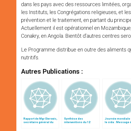
dans les pays avec des ressources limitées, org
les Instituts, les Congrégations religieuses, et les
prévention et le traitement, en partant du princip
Actuellement il est opérationnel en Mozambique,
Conakry, en Angola. Bientôt d’autres centres sero
Le Programme distribue en outre des aliments qui
nutritifs.
Autres Publications :
Rapport de Mgr Eterovic,
Synthèse des
Journée mondiale 
secrétaire général du
interventions du 12
le sida : Message 
synode
octobre (matin)
Conseil pontifical 
Santé