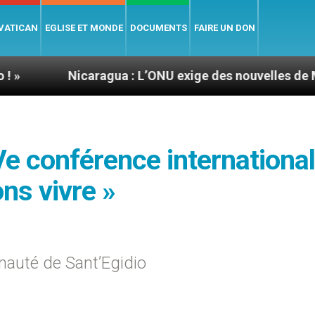
 VATICAN
EGLISE ET MONDE
DOCUMENTS
FAIRE UN DON
icaragua : L’ONU exige des nouvelles de Mgr Mata
IVe conférence international
ns vivre »
auté de Sant’Egidio