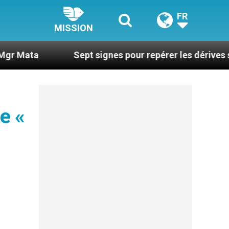
FR
MISSION
Sept signes pour repérer les dérives sectaires du
e «