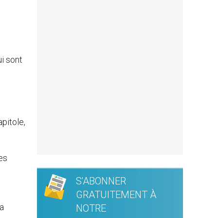
ui sont
pitole,
des
S'ABONNER
GRATUITEMENT À
la
NOTRE