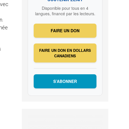
avec
Disponible pour tous en 4
langues, financé par les lecteurs.
n.
inée
FAIRE UN DON
s
FAIRE UN DON EN DOLLARS
CANADIENS
S’ABONNER