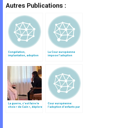
Autres Publications :
Congélation,
La Cour européenne
implantation, adoption
impose l'adoption
d’embryons : réflexions
homosexuelle
du P. Mattheeuws (3)
La guerre, c’est faire le
Cour européenne:
choix « de Caïn », déplore
l'adoption d'enfants par
le pape François
des couples
homosexuels