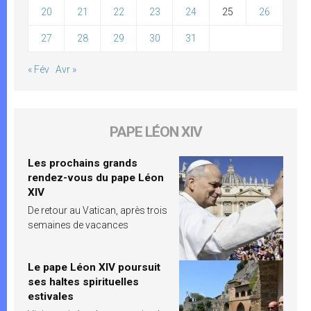
20
21
22
23
24
25
26
27
28
29
30
31
« Fév
Avr »
PAPE LÉON XIV
Les prochains grands
rendez-vous du pape Léon
XIV
De retour au Vatican, après trois
semaines de vacances
Le pape Léon XIV poursuit
ses haltes spirituelles
estivales