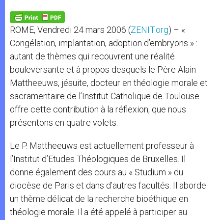
A
n
o
e
p
g
o
r
p
e
k
ROME, Vendredi 24 mars 2006 (
ZENIT.org
) – «
r
Congélation, implantation, adoption d’embryons » :
autant de thèmes qui recouvrent une réalité
bouleversante et à propos desquels le Père Alain
Mattheeuws, jésuite, docteur en théologie morale et
sacramentaire de l’Institut Catholique de Toulouse
offre cette contribution à la réflexion, que nous
présentons en quatre volets.
Le P. Mattheeuws est actuellement professeur à
l’Institut d’Etudes Théologiques de Bruxelles. Il
donne également des cours au « Studium » du
diocèse de Paris et dans d’autres facultés. Il aborde
un thème délicat de la recherche bioéthique en
théologie morale. Il a été appelé à participer au