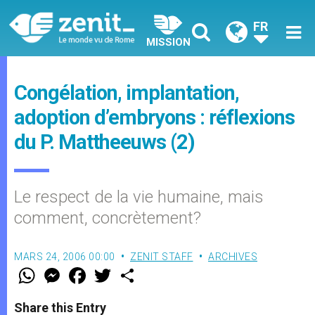
FR
MISSION
Congélation, implantation,
adoption d’embryons : réflexions
du P. Mattheeuws (2)
Le respect de la vie humaine, mais
comment, concrètement?
MARS 24, 2006 00:00
ZENIT STAFF
ARCHIVES
W
M
F
T
S
h
e
a
w
h
a
s
c
i
a
t
s
e
t
r
Share this Entry
s
e
b
t
e