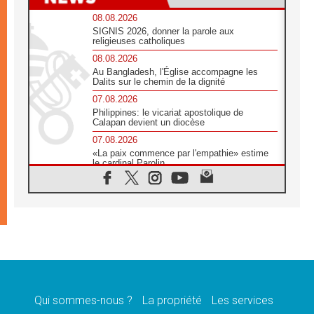
08.08.2026
SIGNIS 2026, donner la parole aux
religieuses catholiques
08.08.2026
Au Bangladesh, l'Église accompagne les
Dalits sur le chemin de la dignité
07.08.2026
Philippines: le vicariat apostolique de
Calapan devient un diocèse
07.08.2026
«La paix commence par l'empathie» estime
le cardinal Parolin
07.08.2026
En Colombie, «la paix ne s'achète pas avec
une signature»
07.08.2026
Le programme du voyage apostolique du
Pape en France dévoilé
07.08.2026
1ère Conférence continentale sur l'éducation
catholique en Afrique
Qui sommes-nous ?
La propriété
Les services
07.08.2026