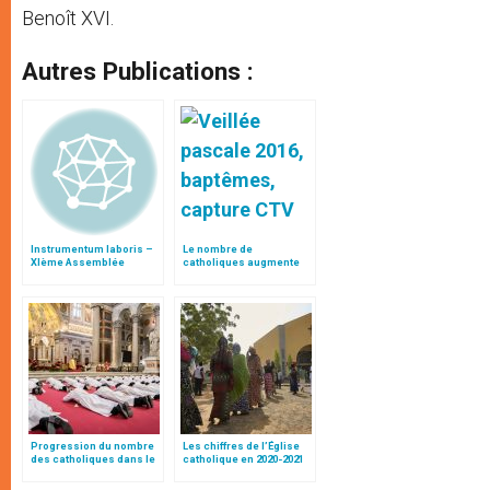
Benoît XVI.
Autres Publications :
Instrumentum laboris –
Le nombre de
XIème Assemblée
catholiques augmente
Générale Ordinaire du
dans le monde,
Synode des Évêques
spécialement en Afrique
Progression du nombre
Les chiffres de l’Église
des catholiques dans le
catholique en 2020-2021
monde: + 14,1%