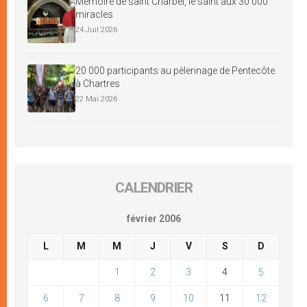
Mémoire de saint Charbel, le saint aux 30 000
miracles
24 Juil 2026
20 000 participants au pèlerinage de Pentecôte
à Chartres
22 Mai 2026
CALENDRIER
février 2006
L
M
M
J
V
S
D
1
2
3
4
5
6
7
8
9
10
11
12