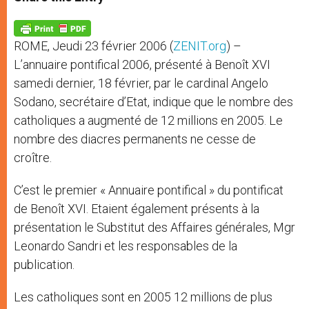
s
e
b
t
e
A
n
o
e
p
g
o
r
p
e
k
ROME, Jeudi 23 février 2006 (
ZENIT.org
) –
r
L’annuaire pontifical 2006, présenté à Benoît XVI
samedi dernier, 18 février, par le cardinal Angelo
Sodano, secrétaire d’Etat, indique que le nombre des
catholiques a augmenté de 12 millions en 2005. Le
nombre des diacres permanents ne cesse de
croître.
C’est le premier « Annuaire pontifical » du pontificat
de Benoît XVI. Etaient également présents à la
présentation le Substitut des Affaires générales, Mgr
Leonardo Sandri et les responsables de la
publication.
Les catholiques sont en 2005 12 millions de plus