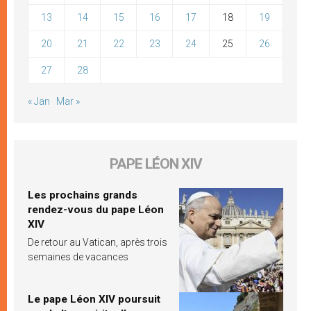
13
14
15
16
17
18
19
20
21
22
23
24
25
26
27
28
« Jan
Mar »
PAPE LÉON XIV
Les prochains grands
rendez-vous du pape Léon
XIV
De retour au Vatican, après trois
semaines de vacances
Le pape Léon XIV poursuit