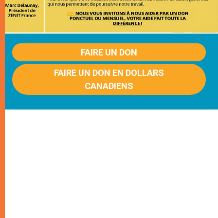
FAIRE UN DON
FAIRE UN DON EN DOLLARS
CANADIENS