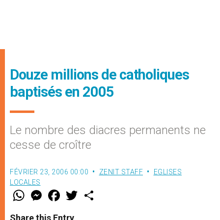
Douze millions de catholiques
baptisés en 2005
Le nombre des diacres permanents ne
cesse de croître
FÉVRIER 23, 2006 00:00
ZENIT STAFF
EGLISES
LOCALES
W
M
F
T
S
h
e
a
w
h
a
s
c
i
a
t
s
e
t
r
Share this Entry