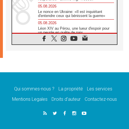
05.08.2026
Le nonce en Ukraine: «Il est inquiétant
d'entendre ceux qui bénissent la guerre»
05.08.2026
Léon XIV au Pérou, une lueur d'espoir pour
un peuple en quête de paix
05.08.2026
SCEAM: L'Église en Afrique vers
l'Assemblée ecclésiale de 2028 depuis
Addis-Abeba
05.08.2026
Le Pape exprime ses condoléances suite au
décès du cardinal Júlio Langa
05.08.2026
Le Pape attendu en novembre en Uruguay,
en Argentine et au Pérou
Qui sommes-nous ?
La propriété
Les services
05.08.2026
Mentions Legales
Droits d’auteur
Contactez-nous
Audience générale: la prière est un acte
d'espérance
04.08.2026
Léon XIV invite les Chevaliers de Colomb à
être des «prophètes de l'harmonie»
04.08.2026