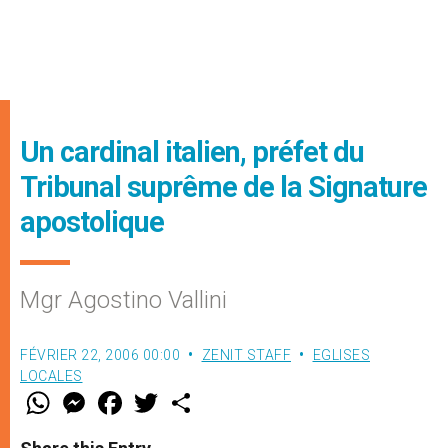
Un cardinal italien, préfet du
Tribunal suprême de la Signature
apostolique
Mgr Agostino Vallini
FÉVRIER 22, 2006 00:00
ZENIT STAFF
EGLISES
LOCALES
W
M
F
T
S
h
e
a
w
h
a
s
c
i
a
t
s
e
t
r