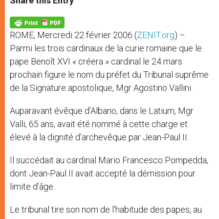
Share this Entry
s
e
b
t
e
A
n
o
e
p
g
o
r
p
e
k
ROME, Mercredi 22 février 2006 (
ZENIT.org
) –
r
Parmi les trois cardinaux de la curie romaine que le
pape Benoît XVI « créera » cardinal le 24 mars
prochain figure le nom du préfet du Tribunal suprême
de la Signature apostolique, Mgr Agostino Vallini.
Auparavant évêque d’Albano, dans le Latium, Mgr
Valli, 65 ans, avait été nommé à cette charge et
élevé à la dignité d’archevêque par Jean-Paul II.
Il succédait au cardinal Mario Francesco Pompedda,
dont Jean-Paul II avait accepté la démission pour
limite d’âge.
Le tribunal tire son nom de l’habitude des papes, au