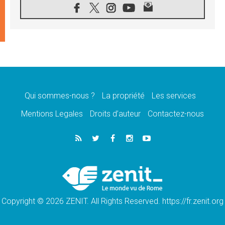
07.08.2026
1ère Conférence continentale sur l'éducation
catholique en Afrique
07.08.2026
Un logo symbolique pour la venue du Pape
en France
07.08.2026
Cardinal Rossi: «La venue du Pape Léon en
Argentine est un hommage à François»
Qui sommes-nous ?
La propriété
Les services
07.08.2026
Hiroshima et Nagasaki, 81 ans après,
Mentions Legales
Droits d’auteur
Contactez-nous
lancement des «dix jours de prière pour la
paix»
06.08.2026
Préparatifs des JMJ 2027 à Séoul: «c'est
passionnant et l'impatience est immense!»
06.08.2026
Chrétiens et confucéens: respect et sagesse
pour relever les «défis urgents»
Copyright © 2026 ZENIT. All Rights Reserved. https://fr.zenit.org