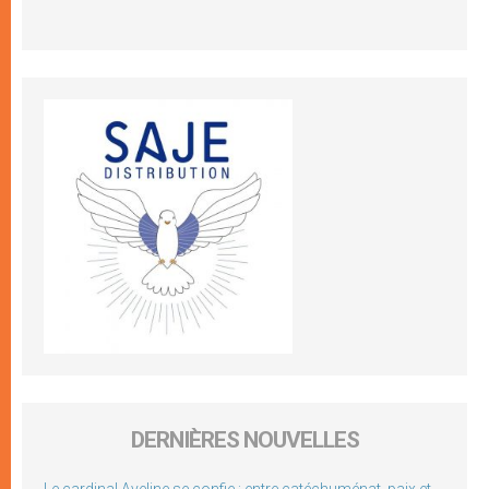
DERNIÈRES NOUVELLES
Le cardinal Aveline se confie : entre catéchuménat, paix et