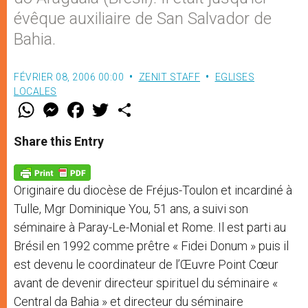
évêque auxiliaire de San Salvador de
Bahia.
FÉVRIER 08, 2006 00:00
ZENIT STAFF
EGLISES
LOCALES
W
M
F
T
S
h
e
a
w
h
a
s
c
i
a
t
s
e
t
r
Share this Entry
s
e
b
t
e
A
n
o
e
p
g
o
r
p
e
k
Originaire du diocèse de Fréjus-Toulon et incardiné à
r
Tulle, Mgr Dominique You, 51 ans, a suivi son
séminaire à Paray-Le-Monial et Rome. Il est parti au
Brésil en 1992 comme prêtre « Fidei Donum » puis il
est devenu le coordinateur de l’Œuvre Point Cœur
avant de devenir directeur spirituel du séminaire «
Central da Bahia » et directeur du séminaire