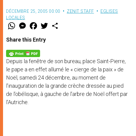
DÉCEMBRE 25, 2005 00:00
ZENIT STAFF
EGLISES
LOCALES
W
M
F
T
S
h
e
a
w
h
a
s
c
i
a
t
s
e
t
r
Share this Entry
s
e
b
t
e
A
n
o
e
p
g
o
r
p
e
k
Depuis la fenêtre de son bureau, place Saint-Pierre,
r
le pape a en effet allumé le « cierge de la paix » de
Noël, samedi 24 décembre, au moment de
l’inauguration de la grande crèche dressée au pied
de l’obélisque, à gauche de l’arbre de Noël offert par
l’Autriche.