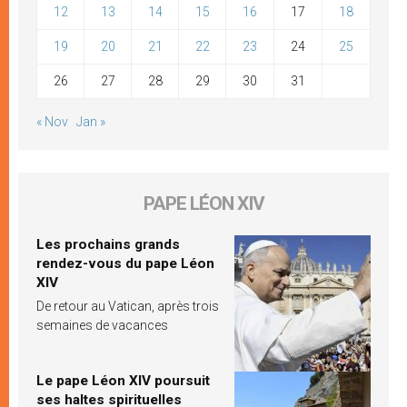
12
13
14
15
16
17
18
19
20
21
22
23
24
25
26
27
28
29
30
31
« Nov
Jan »
PAPE LÉON XIV
Les prochains grands
rendez-vous du pape Léon
XIV
De retour au Vatican, après trois
semaines de vacances
Le pape Léon XIV poursuit
ses haltes spirituelles