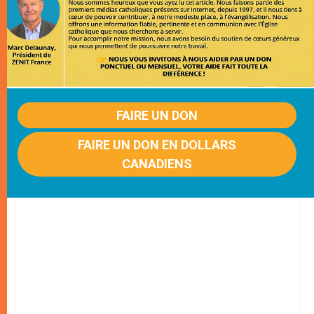
FAIRE UN DON
FAIRE UN DON EN DOLLARS
CANADIENS