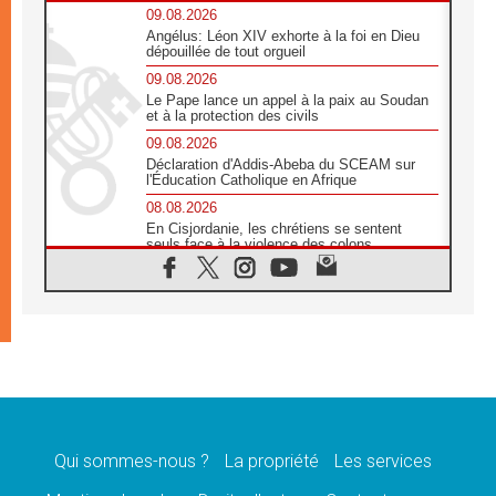
09.08.2026
Angélus: Léon XIV exhorte à la foi en Dieu
dépouillée de tout orgueil
09.08.2026
Le Pape lance un appel à la paix au Soudan
et à la protection des civils
09.08.2026
Déclaration d'Addis-Abeba du SCEAM sur
l'Éducation Catholique en Afrique
08.08.2026
En Cisjordanie, les chrétiens se sentent
seuls face à la violence des colons
08.08.2026
Léon XIV au sanctuaire de Notre Dame du
Bon Conseil à Genazzano en septembre
08.08.2026
Léon XIV: Sainte Agathe aide à contempler
la victoire de l'amour sur la mort
08.08.2026
«Relancer l'empathie», le projet Triennal d'art
des Universités catholiques
Qui sommes-nous ?
La propriété
Les services
08.08.2026
Signis 2026, donner la parole aux religieuses