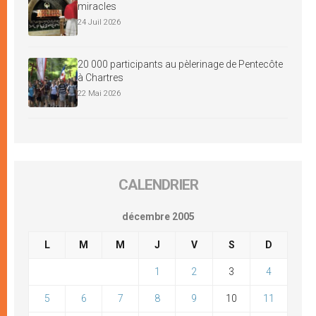
miracles
24 Juil 2026
20 000 participants au pèlerinage de Pentecôte
à Chartres
22 Mai 2026
CALENDRIER
décembre 2005
L
M
M
J
V
S
D
1
2
3
4
5
6
7
8
9
10
11