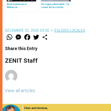
Noël malaisien à
Un signe admirable: "Le
Malacca
coeur de la crèche
commence à battre…"
(texte complet)
DÉCEMBRE 25, 2005 00:00
EGLISES LOCALES
W
M
F
T
S
h
e
a
w
h
a
s
c
i
a
t
s
e
t
r
Share this Entry
s
e
b
t
e
A
n
o
e
p
g
o
r
ZENIT Staff
p
e
k
r
View all articles