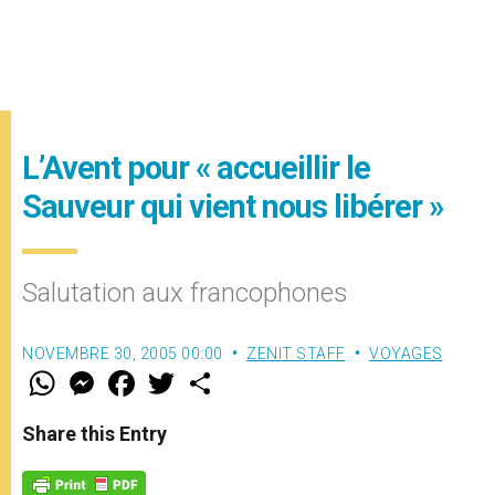
L’Avent pour « accueillir le
Sauveur qui vient nous libérer »
Salutation aux francophones
NOVEMBRE 30, 2005 00:00
ZENIT STAFF
VOYAGES
W
M
F
T
S
h
e
a
w
h
a
s
c
i
a
t
s
e
t
r
Share this Entry
s
e
b
t
e
A
n
o
e
p
g
o
r