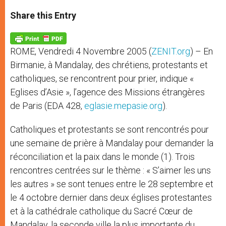
a
s
c
i
a
t
s
e
t
r
Share this Entry
s
e
b
t
e
A
n
o
e
p
g
o
r
p
e
k
ROME, Vendredi 4 Novembre 2005 (
ZENIT.org
) – En
r
Birmanie, à Mandalay, des chrétiens, protestants et
catholiques, se rencontrent pour prier, indique «
Eglises d’Asie », l’agence des Missions étrangères
de Paris (EDA 428,
eglasie.mepasie.org
).
Catholiques et protestants se sont rencontrés pour
une semaine de prière à Mandalay pour demander la
réconciliation et la paix dans le monde (1). Trois
rencontres centrées sur le thème : « S’aimer les uns
les autres » se sont tenues entre le 28 septembre et
le 4 octobre dernier dans deux églises protestantes
et à la cathédrale catholique du Sacré Cœur de
Mandalay, la seconde ville la plus importante du