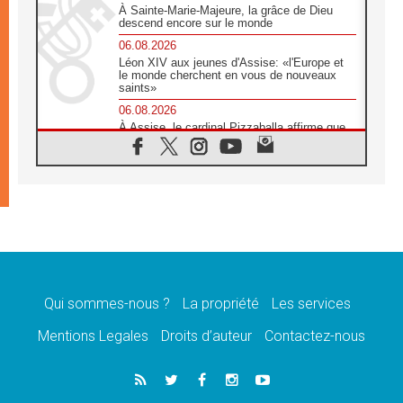
À Sainte-Marie-Majeure, la grâce de Dieu
descend encore sur le monde
06.08.2026
Léon XIV aux jeunes d'Assise: «l'Europe et
le monde cherchent en vous de nouveaux
saints»
06.08.2026
À Assise, le cardinal Pizzaballa affirme que
«les chrétiens veulent la paix»
06.08.2026
Au Mexique, le cardinal Parolin invite à être
aux côtés des marginalisées
06.08.2026
À Assise, le Pape invite les jeunes à
«construire la civilisation de l'amour»
05.08.2026
La visite du Pape en Argentine portera «un
message de paix et de dignité humaine»
Qui sommes-nous ?
La propriété
Les services
05.08.2026
Mentions Legales
Droits d’auteur
Contactez-nous
«La visite du Pape en Uruguay renforcera
l'espérance» affirme Mgr Tróccoli
05.08.2026
Le nonce en Ukraine: «Il est inquiétant
d'entendre ceux qui bénissent la guerre»