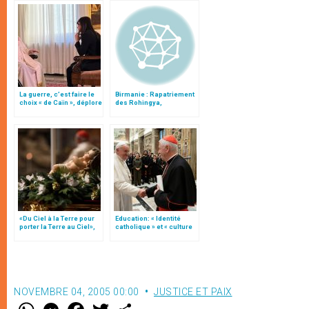
La guerre, c’est faire le
Birmanie : Rapatriement
choix « de Caïn », déplore
des Rohingya,
le pape François
inquiétude des ONG
«Du Ciel à la Terre pour
Education: « Identité
porter la Terre au Ciel»,
catholique » et « culture
par Mgr Francesco Follo
du dialogue », une
« instruction » (texte
complet)
NOVEMBRE 04, 2005 00:00
JUSTICE ET PAIX
W
M
F
T
S