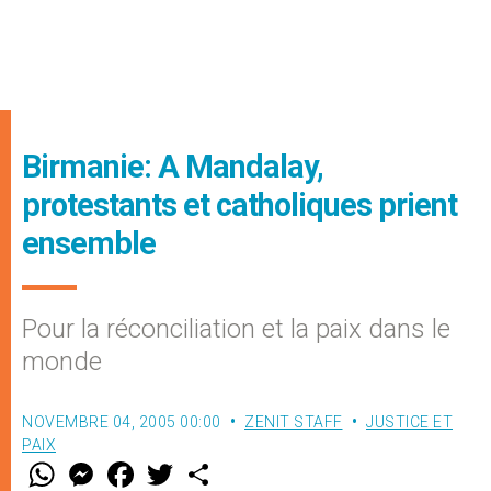
Birmanie: A Mandalay,
protestants et catholiques prient
ensemble
Pour la réconciliation et la paix dans le
monde
NOVEMBRE 04, 2005 00:00
ZENIT STAFF
JUSTICE ET
PAIX
W
M
F
T
S
h
e
a
w
h