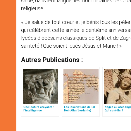
salué, dans leur langue, les Dominicaines de Croa
religieuse.
« Je salue de tout cœur et je bénis tous les pèler
qui célèbrent cette année le centième anniversair
lycées diocésains classiques de Split et de Zagre
sainteté ! Que soient loués Jésus et Marie ! ».
Autres Publications :
Une lecture croyante :
Les inscriptions de Tal
Anges ou archang
l’intelligence
Deir Alla (Jordanie)
Qui sont-ils ?
typologique des deux
Testaments