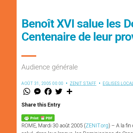
Benoît XVI salue les D
Centenaire de leur pro
Audience générale
AOÛT 31, 2005 00:00
ZENIT STAFF
EGLISES LOCA
W
M
F
T
S
h
e
a
w
h
a
s
c
i
a
t
s
e
t
r
Share this Entry
s
e
b
t
e
A
n
o
e
p
g
o
r
p
e
k
ROME, Mardi 30 août 2005 (
ZENIT.org
) – A la fi
r