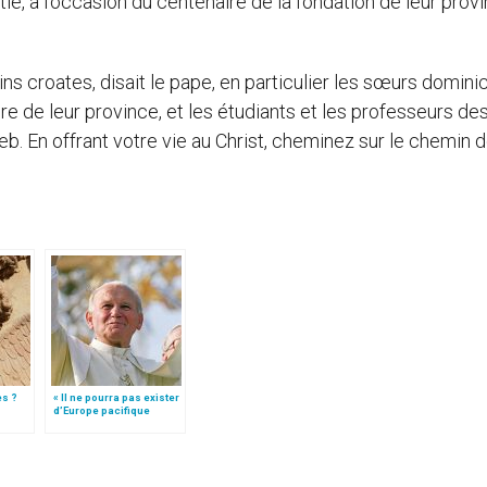
tie, à l’occasion du centenaire de la fondation de leur prov
ins croates, disait le pape, en particulier les sœurs domini
e de leur province, et les étudiants et les professeurs de
b. En offrant votre vie au Christ, cheminez sur le chemin d
es ?
« Il ne pourra pas exister
d’Europe pacifique
sans… »: l’Ukraine, dans
la vision de Jean-Paul II