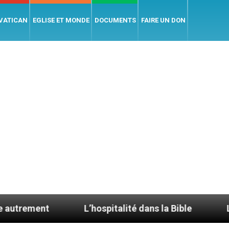
 VATICAN
EGLISE ET MONDE
DOCUMENTS
FAIRE UN DON
L’hospitalité dans la Bible
Le cardinal A