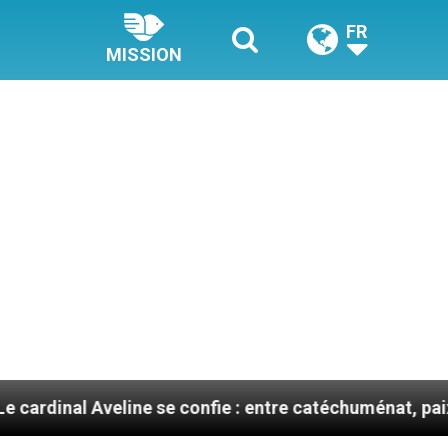
FR
MISSION
veline se confie : entre catéchuménat, paix et défis mi