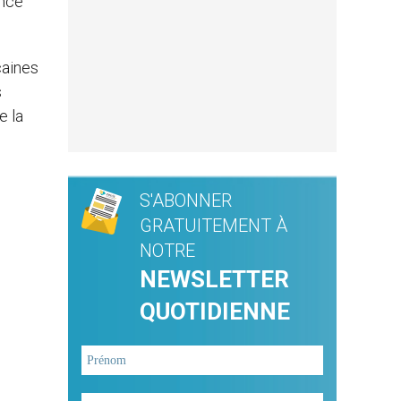
ince
caines
s
e la
S'ABONNER
GRATUITEMENT À
NOTRE
NEWSLETTER
QUOTIDIENNE