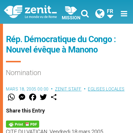
FR
MISSION
Rép. Démocratique du Congo :
Nouvel évêque à Manono
Nomination
MARS 18, 2005 00:00
ZENIT STAFF
EGLISES LOCALES
W
M
F
T
S
h
e
a
w
h
a
s
c
i
a
t
s
e
t
r
Share this Entry
s
e
b
t
e
A
n
o
e
p
g
o
r
p
e
k
CITE DU VATICAN, Vendredi 18 mars 2005
r