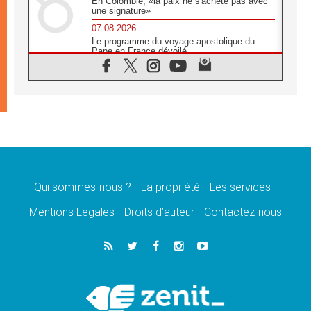
En Colombie, «la paix ne s'achète pas avec
une signature»
07.08.2026
Le programme du voyage apostolique du
Pape en France dévoilé
07.08.2026
1ère Conférence continentale sur l'éducation
catholique en Afrique
07.08.2026
Un logo symbolique pour la venue du Pape
en France
07.08.2026
Cardinal Rossi: «La venue du Pape Léon en
Argentine est un hommage à François»
Qui sommes-nous ?
La propriété
Les services
07.08.2026
Hiroshima et Nagasaki, 81 ans après,
Mentions Legales
Droits d’auteur
Contactez-nous
lancement des «dix jours de prière pour la
paix»
06.08.2026
Préparatifs des JMJ 2027 à Séoul: «c'est
passionnant et l'impatience est immense!»
06.08.2026
Chrétiens et confucéens: respect et sagesse
pour relever les «défis urgents»