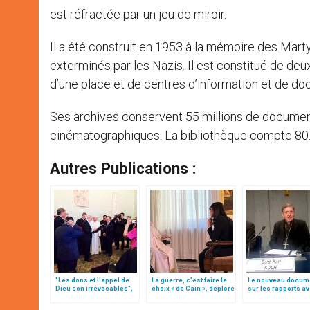
est réfractée par un jeu de miroir.
Il a été construit en 1953 à la mémoire des Martyr
exterminés par les Nazis. Il est constitué de d
d’une place et de centres d’information et de do
Ses archives conservent 55 millions de documen
cinématographiques. La bibliothèque compte 80.0
Autres Publications :
"Les dons et l'appel de
La guerre, c’est faire le
Le nouveau docum
Dieu son irrévocables",
choix « de Caïn », déplore
sur les rapports av
document
le pape François
judaïsme, par le ca
Koch