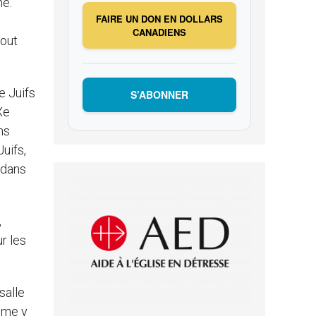
me.
FAIRE UN DON EN DOLLARS
CANADIENS
tout
e Juifs
S’ABONNER
Xe
ns
Juifs,
 dans
,
r les
salle
mme y