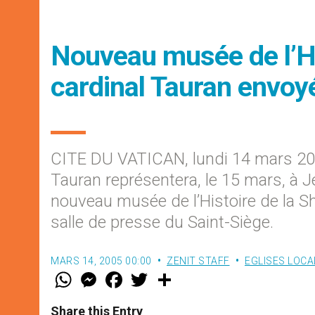
Nouveau musée de l’His
cardinal Tauran envoy
CITE DU VATICAN, lundi 14 mars 20
Tauran représentera, le 15 mars, à J
nouveau musée de l’Histoire de la 
salle de presse du Saint-Siège.
MARS 14, 2005 00:00
ZENIT STAFF
EGLISES LOCA
W
M
F
T
S
h
e
a
w
h
a
s
c
i
a
t
s
e
t
r
Share this Entry