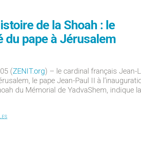
toire de la Shoah : le
é du pape à Jérusalem
05 (
ZENIT.org
) – le cardinal français Jean-
érusalem, le pape Jean-Paul II à l’inaugurati
Shoah du Mémorial de YadvaShem, indique l
LES