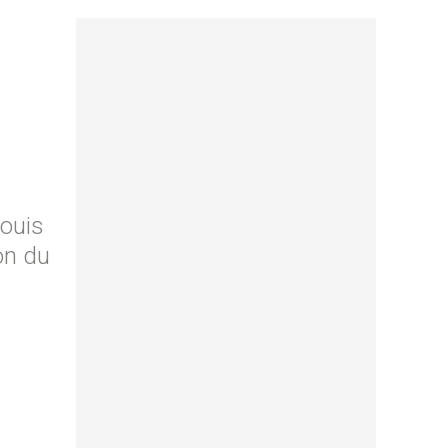
Louis
on du
a