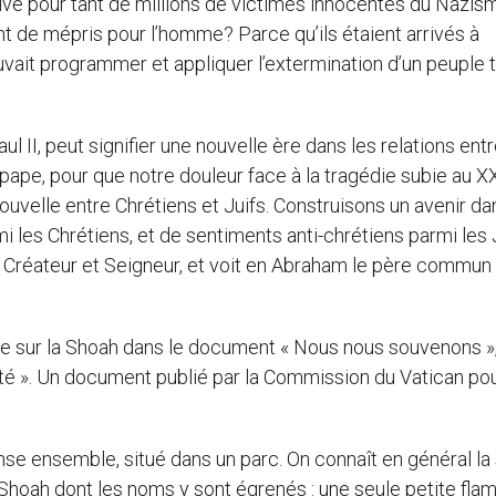
ivé pour tant de millions de victimes innocentes du Nazis
 de mépris pour l’homme? Parce qu’ils étaient arrivés à
vait programmer et appliquer l’extermination d’un peuple 
 II, peut signifier une nouvelle ère dans les relations entr
le pape, pour que notre douleur face à la tragédie subie au X
nouvelle entre Chrétiens et Juifs. Construisons un avenir da
rmi les Chrétiens, et de sentiments anti-chrétiens parmi les 
e Créateur et Seigneur, et voit en Abraham le père commun
ée sur la Shoah dans le document « Nous nous souvenons »
uité ». Un document publié par la Commission du Vatican pou
e ensemble, situé dans un parc. On connaît en général la 
 Shoah dont les noms y sont égrenés : une seule petite fla