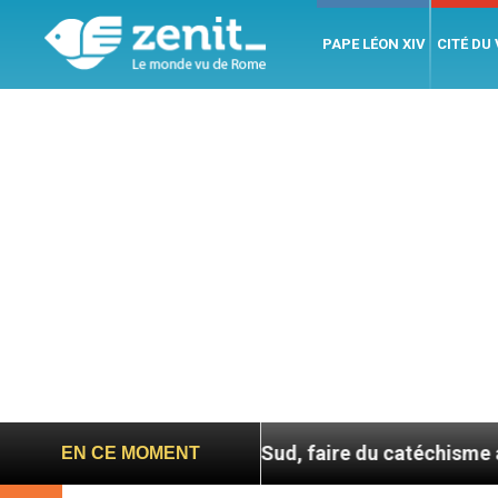
PAPE LÉON XIV
CITÉ DU
En Corée du Sud, faire du catéchisme autrement
EN CE MOMENT