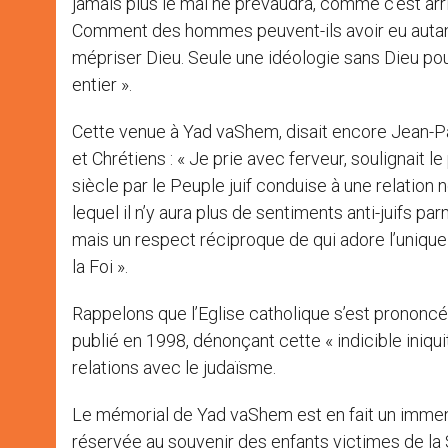
jamais plus le mal ne prévaudra, comme c’est arr
Comment des hommes peuvent-ils avoir eu autant
mépriser Dieu. Seule une idéologie sans Dieu pou
entier ».
Cette venue à Yad vaShem, disait encore Jean-Paul
et Chrétiens : « Je prie avec ferveur, soulignait 
siècle par le Peuple juif conduise à une relation 
lequel il n’y aura plus de sentiments anti-juifs pa
mais un respect réciproque de qui adore l’uniqu
la Foi ».
Rappelons que l’Eglise catholique s’est prononc
publié en 1998, dénonçant cette « indicible iniq
relations avec le judaïsme.
Le mémorial de Yad vaShem est en fait un immens
réservée au souvenir des enfants victimes de la