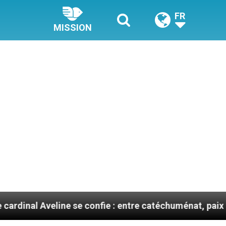
FR
MISSION
line se confie : entre catéchuménat, paix et défis migr