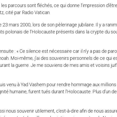
 les parcours sont fléchés, ce qui donne l’impression d’être
tz, cité par Radio Vatican.
23 mars 2000, lors de son pèlerinage jubilaire. Il y a ranim
nts polonais de l’Holocauste présents dans la crypte du sou
 ensuite : « Ce silence est nécessaire car il n’y a pas de par
 Shoah. Moi-même, j’ai des souvenirs personnels de ce qui e
rant la guerre. Je me souviens de mes amis et voisins juif
Je suis venu à Yad Vashem pour rendre hommage aux millions
gnité humaine, furent tués durant l’Holocauste. Plus d’un d
ussi nous souvenir utilement, c’est-à-dire afin de nous assur