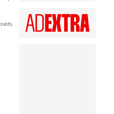
s
ratifs,