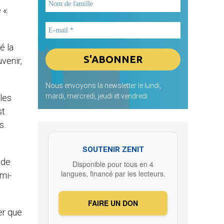
 «
é la
venir,
Nous envoyons la newsletter le lundi,
mardi, mercredi, jeudi et vendredi
oles
st
s.
SOUTENIR ZENIT
 de
Disponible pour tous en 4
langues, financé par les lecteurs.
emi-
FAIRE UN DON
er que