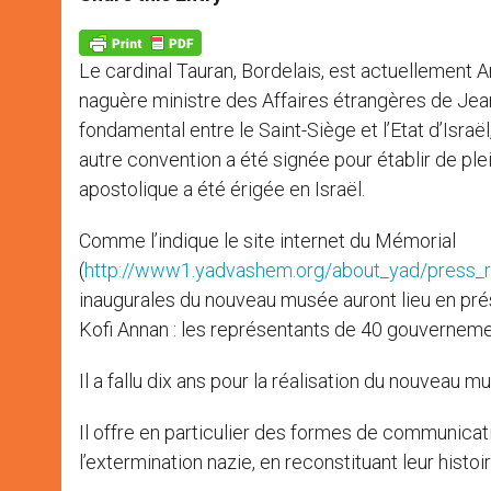
s
e
b
t
e
A
n
o
e
p
g
o
r
p
e
k
Le cardinal Tauran, Bordelais, est actuellement Ar
r
naguère ministre des Affaires étrangères de Jean-P
fondamental entre le Saint-Siège et l’Etat d’Isra
autre convention a été signée pour établir de ple
apostolique a été érigée en Israël.
Comme l’indique le site internet du Mémorial
(
http://www1.yadvashem.org/about_yad/press_
inaugurales du nouveau musée auront lieu en pré
Kofi Annan : les représentants de 40 gouverneme
Il a fallu dix ans pour la réalisation du nouveau m
Il offre en particulier des formes de communicat
l’extermination nazie, en reconstituant leur hist