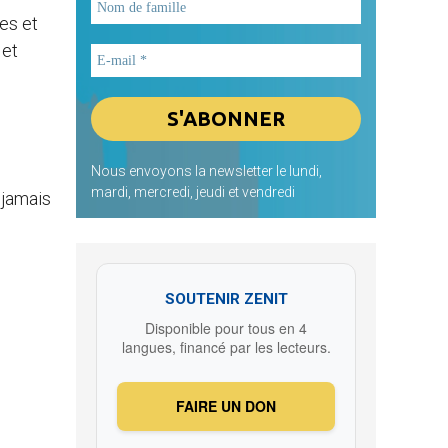
es et
 et
Nous envoyons la newsletter le lundi,
mardi, mercredi, jeudi et vendredi
 jamais
SOUTENIR ZENIT
Disponible pour tous en 4
langues, financé par les lecteurs.
FAIRE UN DON