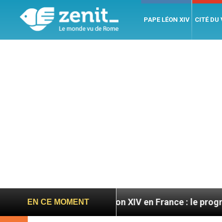
PAPE LÉON XIV
CITÉ DU
ires
Léon XIV en France : le programme détaillé
EN CE MOMENT