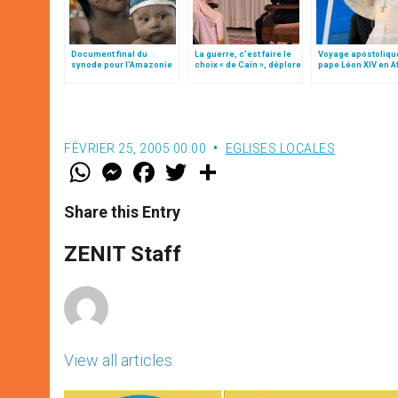
Document final du
La guerre, c’est faire le
Voyage apostoliqu
synode pour l'Amazonie
choix « de Caïn », déplore
pape Léon XIV en A
en français: traduction
le pape François
non officielle
FÉVRIER 25, 2005 00:00
EGLISES LOCALES
W
M
F
T
S
h
e
a
w
h
a
s
c
i
a
t
s
e
t
r
Share this Entry
s
e
b
t
e
A
n
o
e
p
g
o
r
ZENIT Staff
p
e
k
r
View all articles