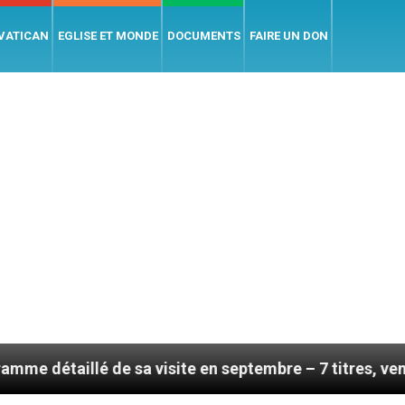
 VATICAN
EGLISE ET MONDE
DOCUMENTS
FAIRE UN DON
 de sa visite en septembre – 7 titres, vendredi 7 août 