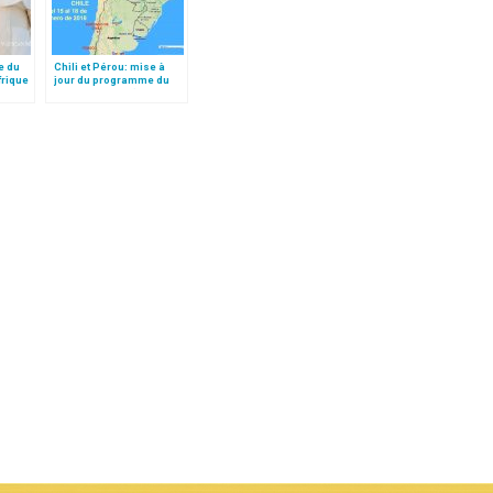
e du
Chili et Pérou: mise à
frique
jour du programme du
pape François (15-21
janvier 2018)