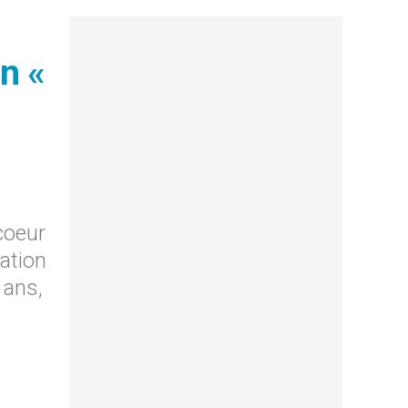
n «
coeur
ation
 ans,