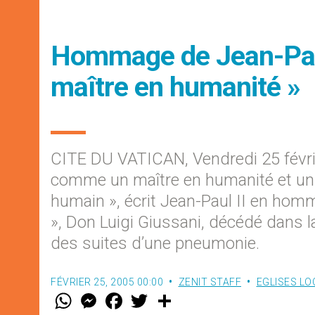
Hommage de Jean-Paul 
maître en humanité »
CITE DU VATICAN, Vendredi 25 févri
comme un maître en humanité et un dé
humain », écrit Jean-Paul II en ho
», Don Luigi Giussani, décédé dans la
des suites d’une pneumonie.
FÉVRIER 25, 2005 00:00
ZENIT STAFF
EGLISES LO
W
M
F
T
S
h
e
a
w
h