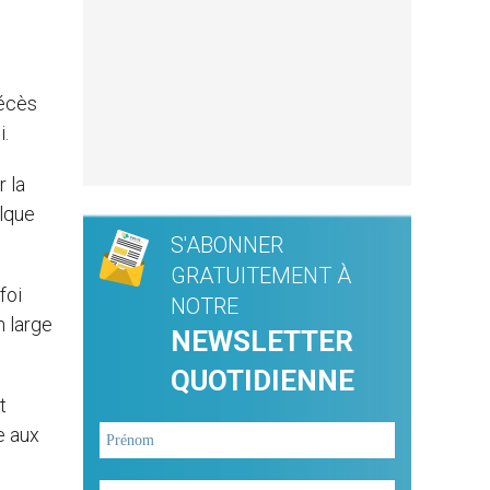
décès
i.
r la
elque
S'ABONNER
GRATUITEMENT À
foi
NOTRE
n large
NEWSLETTER
QUOTIDIENNE
t
e aux