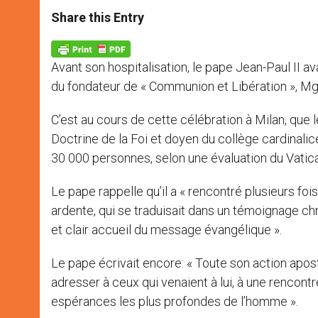
a
s
c
i
a
t
s
e
t
r
Share this Entry
s
e
b
t
e
A
n
o
e
p
g
o
r
p
e
k
Avant son hospitalisation, le pape Jean-Paul II a
r
du fondateur de « Communion et Libération », Mgr 
C’est au cours de cette célébration à Milan, que 
Doctrine de la Foi et doyen du collège cardinalice
30 000 personnes, selon une évaluation du Vatic
Le pape rappelle qu’il a « rencontré plusieurs foi
ardente, qui se traduisait dans un témoignage chré
et clair accueil du message évangélique ».
Le pape écrivait encore: « Toute son action aposto
adresser à ceux qui venaient à lui, à une rencont
espérances les plus profondes de l’homme ».