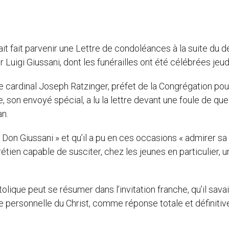
vait fait parvenir une Lettre de condoléances à la suite du 
Luigi Giussani, dont les funérailles ont été célébrées jeud
le cardinal Joseph Ratzinger, préfet de la Congrégation pou
, son envoyé spécial, a lu la lettre devant une foule de qu
an.
s Don Giussani » et qu’il a pu en ces occasions « admirer sa 
tien capable de susciter, chez les jeunes en particulier, u
lique peut se résumer dans l’invitation franche, qu’il savai
re personnelle du Christ, comme réponse totale et définitiv