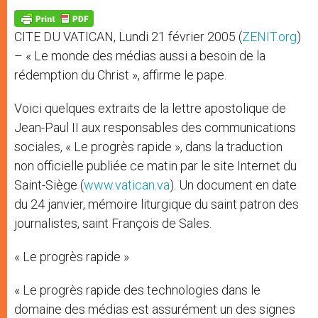
A
n
o
e
p
g
o
r
p
e
k
CITE DU VATICAN, Lundi 21 février 2005 (
ZENIT.org
)
r
– « Le monde des médias aussi a besoin de la
rédemption du Christ », affirme le pape.
Voici quelques extraits de la lettre apostolique de
Jean-Paul II aux responsables des communications
sociales, « Le progrès rapide », dans la traduction
non officielle publiée ce matin par le site Internet du
Saint-Siège (
www.vatican.va
). Un document en date
du 24 janvier, mémoire liturgique du saint patron des
journalistes, saint François de Sales.
« Le progrès rapide »
« Le progrès rapide des technologies dans le
domaine des médias est assurément un des signes