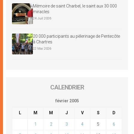
Mémoire de saint Charbel, le saint aux 30 000
miracles
24 Juil 2026
20 000 participants au pèlerinage de Pentecôte
à Chartres
22 Mai 2026
CALENDRIER
février 2005
L
M
M
J
V
S
D
1
2
3
4
5
6