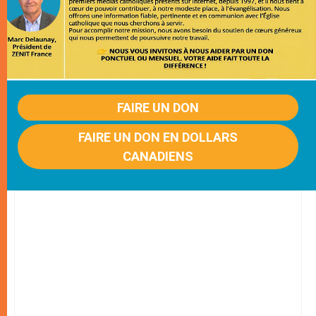
FAIRE UN DON
FAIRE UN DON EN DOLLARS
CANADIENS