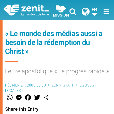
FR
MISSION
« Le monde des médias aussi a
besoin de la rédemption du
Christ »
Lettre apostolique « Le progrès rapide »
FÉVRIER 21, 2005 00:00
ZENIT STAFF
EGLISES
LOCALES
W
M
F
T
S
h
e
a
w
h
a
s
c
i
a
t
s
e
t
r
Share this Entry
s
e
b
t
e