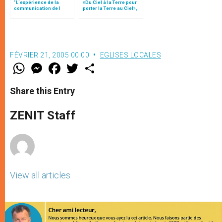
"L´expérience de la
«Du Ciel à la Terre pour
communication de l
porter la Terre au Ciel»,
´Eglise de France"
par Mgr Francesco Follo
FÉVRIER 21, 2005 00:00
EGLISES LOCALES
W
M
F
T
S
h
e
a
w
h
a
s
c
i
a
t
s
e
t
r
Share this Entry
s
e
b
t
e
A
n
o
e
p
g
o
r
ZENIT Staff
p
e
k
r
View all articles