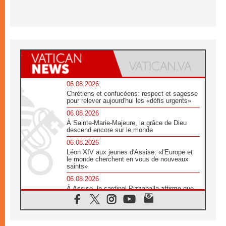
06.08.2026
Chrétiens et confucéens: respect et sagesse
pour relever aujourd'hui les «défis urgents»
06.08.2026
À Sainte-Marie-Majeure, la grâce de Dieu
descend encore sur le monde
06.08.2026
Léon XIV aux jeunes d'Assise: «l'Europe et
le monde cherchent en vous de nouveaux
saints»
06.08.2026
À Assise, le cardinal Pizzaballa affirme que
«les chrétiens veulent la paix»
06.08.2026
Au Mexique, le cardinal Parolin invite à être
aux côtés des marginalisées