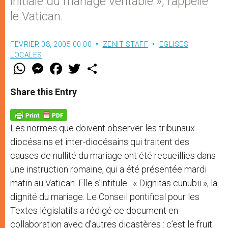
initiale du mariage véritable », rappelle
le Vatican.
FÉVRIER 08, 2005 00:00
ZENIT STAFF
EGLISES
LOCALES
W
M
F
T
S
h
e
a
w
h
a
s
c
i
a
t
s
e
t
r
Share this Entry
s
e
b
t
e
A
n
o
e
p
g
o
r
p
e
k
Les normes que doivent observer les tribunaux
r
diocésains et inter-diocésains qui traitent des
causes de nullité du mariage ont été recueillies dans
une instruction romaine, qui a été présentée mardi
matin au Vatican. Elle s’intitule : « Dignitas cunubii », la
dignité du mariage. Le Conseil pontifical pour les
Textes législatifs a rédigé ce document en
collaboration avec d’autres dicastères : c’est le fruit