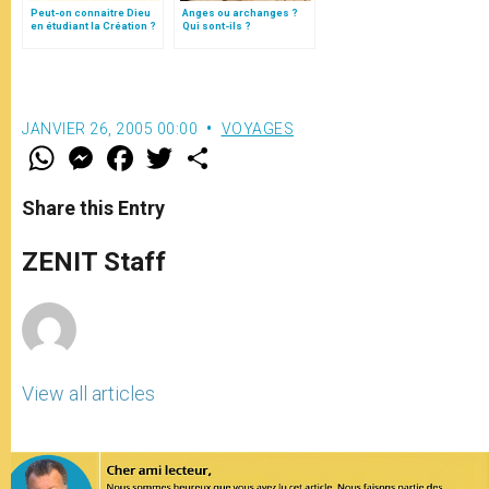
Peut-on connaitre Dieu
Anges ou archanges ?
en étudiant la Création ?
Qui sont-ils ?
JANVIER 26, 2005 00:00
VOYAGES
W
M
F
T
S
h
e
a
w
h
a
s
c
i
a
t
s
e
t
r
Share this Entry
s
e
b
t
e
A
n
o
e
p
g
o
r
ZENIT Staff
p
e
k
r
View all articles