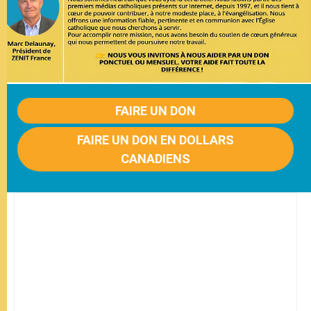
FAIRE UN DON
FAIRE UN DON EN DOLLARS
CANADIENS