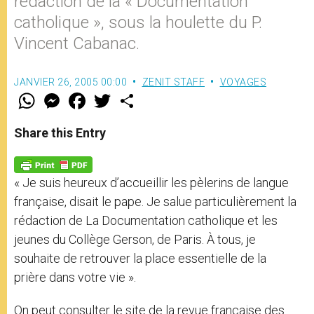
rédaction de la « Documentation
catholique », sous la houlette du P.
Vincent Cabanac.
JANVIER 26, 2005 00:00
ZENIT STAFF
VOYAGES
W
M
F
T
S
h
e
a
w
h
a
s
c
i
a
t
s
e
t
r
Share this Entry
s
e
b
t
e
A
n
o
e
p
g
o
r
p
e
k
« Je suis heureux d’accueillir les pèlerins de langue
r
française, disait le pape. Je salue particulièrement la
rédaction de La Documentation catholique et les
jeunes du Collège Gerson, de Paris. À tous, je
souhaite de retrouver la place essentielle de la
prière dans votre vie ».
On peut consulter le site de la revue française des