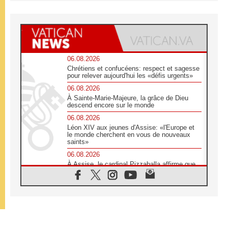
06.08.2026
Chrétiens et confucéens: respect et sagesse
pour relever aujourd'hui les «défis urgents»
06.08.2026
À Sainte-Marie-Majeure, la grâce de Dieu
descend encore sur le monde
06.08.2026
Léon XIV aux jeunes d'Assise: «l'Europe et
le monde cherchent en vous de nouveaux
saints»
06.08.2026
À Assise, le cardinal Pizzaballa affirme que
«les chrétiens veulent la paix»
06.08.2026
Au Mexique, le cardinal Parolin invite à être
aux côtés des marginalisées
06.08.2026
À Assise, le Pape invite les jeunes à