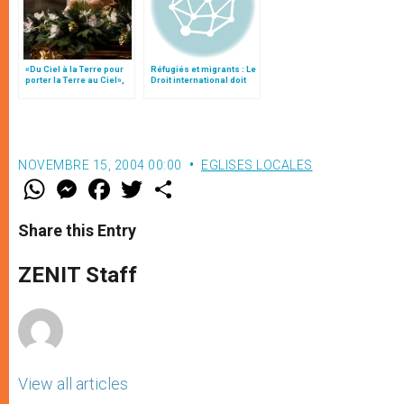
«Du Ciel à la Terre pour
Réfugiés et migrants : Le
porter la Terre au Ciel»,
Droit international doit
par Mgr Francesco Follo
préserver la famille
NOVEMBRE 15, 2004 00:00
EGLISES LOCALES
W
M
F
T
S
h
e
a
w
h
a
s
c
i
a
t
s
e
t
r
Share this Entry
s
e
b
t
e
A
n
o
e
p
g
o
r
ZENIT Staff
p
e
k
r
View all articles