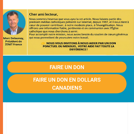
FAIRE UN DON
FAIRE UN DON EN DOLLARS
CANADIENS