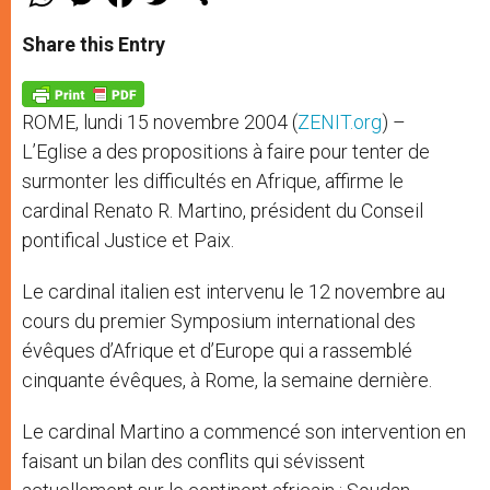
h
e
a
w
h
a
s
c
i
a
t
s
e
t
r
Share this Entry
s
e
b
t
e
A
n
o
e
p
g
o
r
p
e
k
ROME, lundi 15 novembre 2004 (
ZENIT.org
) –
r
L’Eglise a des propositions à faire pour tenter de
surmonter les difficultés en Afrique, affirme le
cardinal Renato R. Martino, président du Conseil
pontifical Justice et Paix.
Le cardinal italien est intervenu le 12 novembre au
cours du premier Symposium international des
évêques d’Afrique et d’Europe qui a rassemblé
cinquante évêques, à Rome, la semaine dernière.
Le cardinal Martino a commencé son intervention en
faisant un bilan des conflits qui sévissent