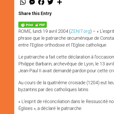
h
e
a
w
h
a
s
c
i
a
t
s
e
t
r
Share this Entry
s
e
b
t
e
A
n
o
e
p
g
o
r
p
e
k
ROME, lundi 19 avril 2004 (
ZENIT.org
) – « L’espri
r
phrase que le patriarche œcuménique de Constanti
entre l’Eglise orthodoxe et l’Eglise catholique.
Le patriarche a fait cette déclaration à l’occasion 
Philippe Barbarin, archevêque de Lyon, le 13 avri
Jean-Paul II avait demandé pardon pour cette cro
Au cours de la quatrième croisade (1204) eut lieu 
byzantins par des catholiques latins.
« L’esprit de réconciliation dans le Ressuscité 
Églises », a déclaré le patriarche.