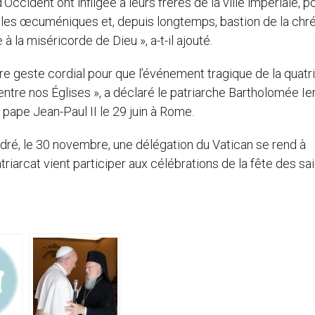
Occident ont infligée à leurs frères de la ville impériale, p
nciles œcuméniques et, depuis longtemps, bastion de la chr
 à la miséricorde de Dieu », a-t-il ajouté.
re geste cordial pour que l’événement tragique de la quat
tre nos Églises », a déclaré le patriarche Bartholomée Ier
 pape Jean-Paul II le 29 juin à Rome.
ndré, le 30 novembre, une délégation du Vatican se rend à
triarcat vient participer aux célébrations de la fête des sa