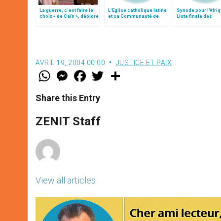
La guerre, c’est faire le
L’Eglise catholique latine
Synode pour l'Afriq
choix « de Caïn », déplore
et sa Communauté de
Liste finale des
le pape François
Constantinople
propositions
AVRIL 19, 2004 00:00
JUSTICE ET PAIX
W
M
F
T
S
h
e
a
w
h
a
s
c
i
a
t
s
e
t
r
Share this Entry
s
e
b
t
e
A
n
o
e
p
g
o
r
ZENIT Staff
p
e
k
r
View all articles