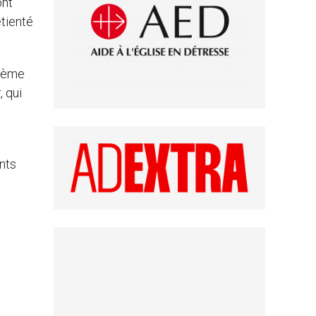
ont
étienté
rième
, qui
ints