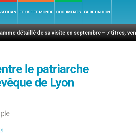
 VATICAN
EGLISE ET MONDE
DOCUMENTS
FAIRE UN DON
lé de sa visite en septembre – 7 titres, vendredi 7 aoû
ntre le patriarche
evêque de Lyon
ple
IX