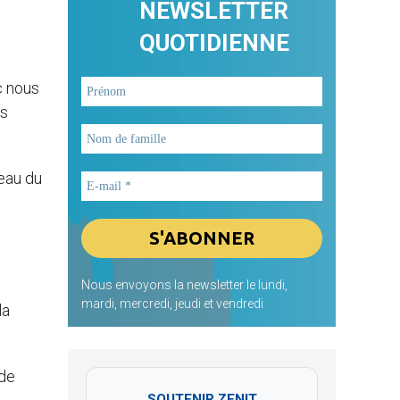
NEWSLETTER
QUOTIDIENNE
c nous
es
eau du
Nous envoyons la newsletter le lundi,
mardi, mercredi, jeudi et vendredi
la
 de
SOUTENIR ZENIT