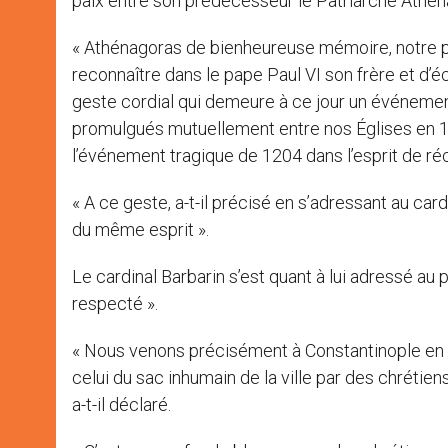
paix entre son prédécesseur le Patriarche Athén
« Athénagoras de bienheureuse mémoire, notre 
reconnaître dans le pape Paul VI son frère et d’éch
geste cordial qui demeure à ce jour un événeme
promulgués mutuellement entre nos Églises en 1
l’événement tragique de 1204 dans l’esprit de réc
« A ce geste, a-t-il précisé en s’adressant au car
du même esprit ».
Le cardinal Barbarin s’est quant à lui adressé a
respecté ».
« Nous venons précisément à Constantinople en c
celui du sac inhumain de la ville par des chrétien
a-t-il déclaré.