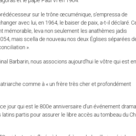
agoras et le pape Paul VI en 1964.
prédécesseur sur le trône œcuménique, s’empressa de
anger avec lui, en 1964, le baiser de paix, a-t-il déclaré. C
nt mémorable, leva non seulement les anathèmes jadis
054, mais scella de nouveau nos deux Églises séparées d
onciliation ».
dinal Barbarin, nous associons aujourd’hui le vôtre qui est 
u patriarche comme à « un frère très cher et profondément
e jour qui est le 800e anniversaire d’un événement drama
s latins partis pour assurer le libre accès au tombeau du Chr