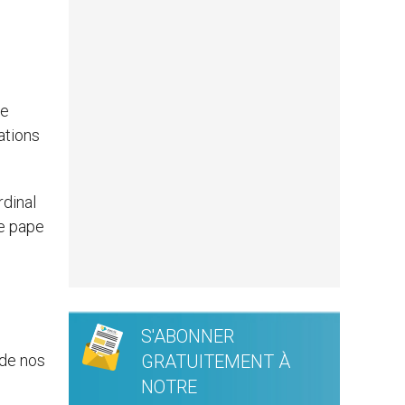
te
ations
rdinal
Le pape
S'ABONNER
 de nos
GRATUITEMENT À
NOTRE