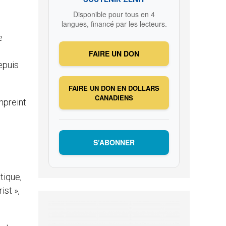
Disponible pour tous en 4
langues, financé par les lecteurs.
e
FAIRE UN DON
epuis
FAIRE UN DON EN DOLLARS
CANADIENS
empreint
S’ABONNER
tique,
ist »,