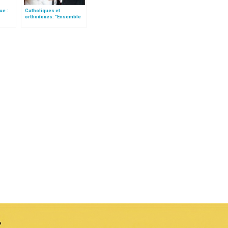
ue :
Catholiques et
orthodoxes: "Ensemble
pour proclamer la Bonne
Nouvelle et servir les
pauvres" (traduction
complète)