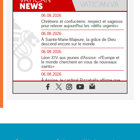
06.08.2026
Chrétiens et confucéens: respect et sagesse
pour relever aujourd'hui les «défis urgents»
06.08.2026
À Sainte-Marie-Majeure, la grâce de Dieu
descend encore sur le monde
06.08.2026
Léon XIV aux jeunes d'Assise: «l'Europe et
le monde cherchent en vous de nouveaux
saints»
06.08.2026
À Assise, le cardinal Pizzaballa affirme que
«les chrétiens veulent la paix»
06.08.2026
Au Mexique, le cardinal Parolin invite à être
aux côtés des marginalisées
06.08.2026
À Assise, le Pape invite les jeunes à
«construire la civilisation de l'amour»
05.08.2026
La visite du Pape en Argentine portera «un
message de paix et de dignité humaine»