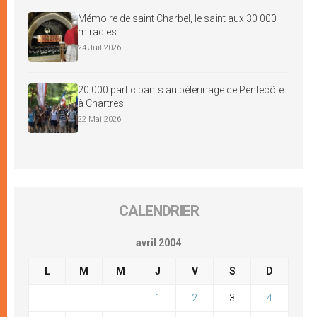
Mémoire de saint Charbel, le saint aux 30 000
miracles
24 Juil 2026
20 000 participants au pèlerinage de Pentecôte
à Chartres
22 Mai 2026
CALENDRIER
avril 2004
L
M
M
J
V
S
D
1
2
3
4