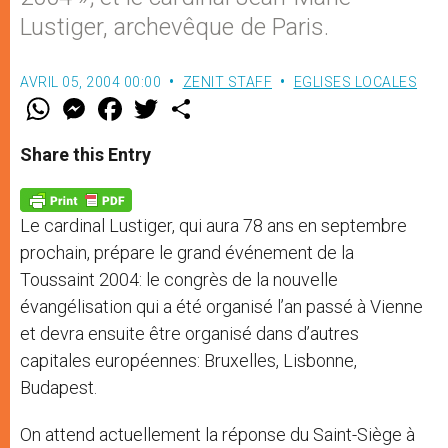
Lustiger, archevêque de Paris.
AVRIL 05, 2004 00:00
ZENIT STAFF
EGLISES LOCALES
W
M
F
T
S
h
e
a
w
h
a
s
c
i
a
t
s
e
t
r
Share this Entry
s
e
b
t
e
A
n
o
e
p
g
o
r
p
e
k
Le cardinal Lustiger, qui aura 78 ans en septembre
r
prochain, prépare le grand événement de la
Toussaint 2004: le congrès de la nouvelle
évangélisation qui a été organisé l’an passé à Vienne
et devra ensuite être organisé dans d’autres
capitales européennes: Bruxelles, Lisbonne,
Budapest.
On attend actuellement la réponse du Saint-Siège à