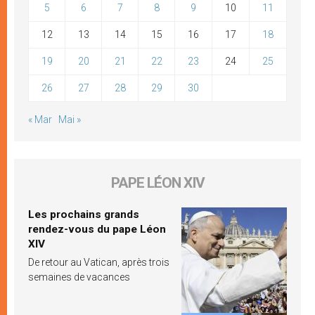
5
6
7
8
9
10
11
12
13
14
15
16
17
18
19
20
21
22
23
24
25
26
27
28
29
30
« Mar
Mai »
PAPE LÉON XIV
Les prochains grands
rendez-vous du pape Léon
XIV
De retour au Vatican, après trois
semaines de vacances