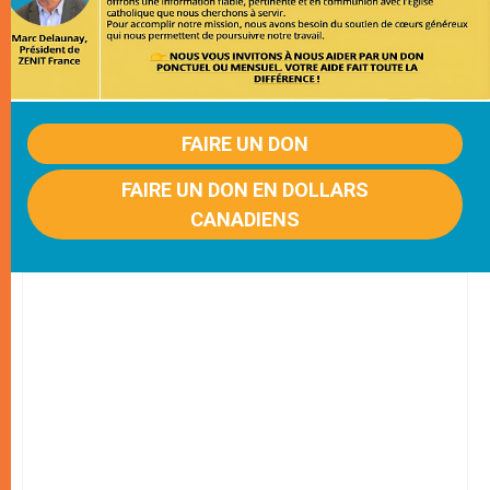
FAIRE UN DON
FAIRE UN DON EN DOLLARS
CANADIENS