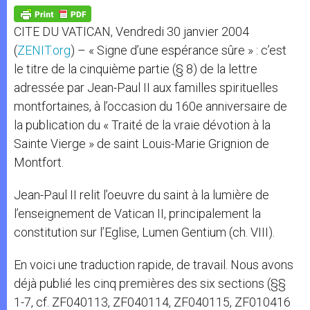
A
n
o
e
p
g
o
r
p
e
k
CITE DU VATICAN, Vendredi 30 janvier 2004
r
(
ZENIT.org
) – « Signe d’une espérance sûre » : c’est
le titre de la cinquième partie (§ 8) de la lettre
adressée par Jean-Paul II aux familles spirituelles
montfortaines, à l’occasion du 160e anniversaire de
la publication du « Traité de la vraie dévotion à la
Sainte Vierge » de saint Louis-Marie Grignion de
Montfort.
Jean-Paul II relit l’oeuvre du saint à la lumière de
l’enseignement de Vatican II, principalement la
constitution sur l’Eglise, Lumen Gentium (ch. VIII).
En voici une traduction rapide, de travail. Nous avons
déjà publié les cinq premières des six sections (§§
1-7, cf. ZF040113, ZF040114, ZF040115, ZF010416