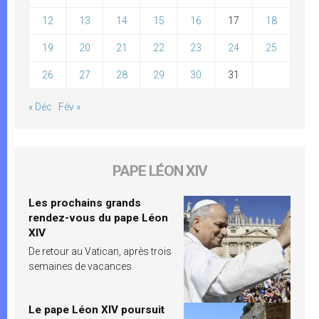
12
13
14
15
16
17
18
19
20
21
22
23
24
25
26
27
28
29
30
31
« Déc
Fév »
PAPE LÉON XIV
Les prochains grands
rendez-vous du pape Léon
XIV
De retour au Vatican, après trois
semaines de vacances
Le pape Léon XIV poursuit