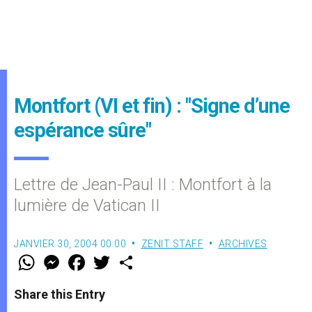
Montfort (VI et fin) : "Signe d’une
espérance sûre"
Lettre de Jean-Paul II : Montfort à la
lumière de Vatican II
JANVIER 30, 2004 00:00
ZENIT STAFF
ARCHIVES
W
M
F
T
S
h
e
a
w
h
a
s
c
i
a
t
s
e
t
r
Share this Entry
s
e
b
t
e