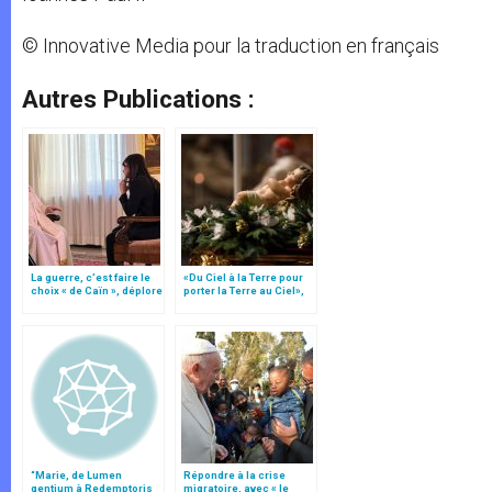
© Innovative Media pour la traduction en français
Autres Publications :
La guerre, c’est faire le
«Du Ciel à la Terre pour
choix « de Caïn », déplore
porter la Terre au Ciel»,
le pape François
par Mgr Francesco Follo
“Marie, de Lumen
Répondre à la crise
gentium à Redemptoris
migratoire, avec « le