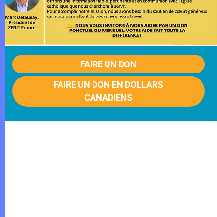
FAIRE UN DON
FAIRE UN DON EN DOLLARS
CANADIENS