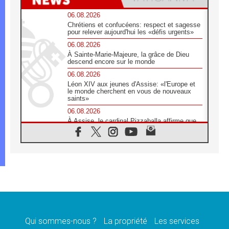
06.08.2026
Chrétiens et confucéens: respect et sagesse
pour relever aujourd'hui les «défis urgents»
06.08.2026
À Sainte-Marie-Majeure, la grâce de Dieu
descend encore sur le monde
06.08.2026
Léon XIV aux jeunes d'Assise: «l'Europe et
le monde cherchent en vous de nouveaux
saints»
06.08.2026
À Assise, le cardinal Pizzaballa affirme que
«les chrétiens veulent la paix»
06.08.2026
Au Mexique, le cardinal Parolin invite à être
aux côtés des marginalisées
06.08.2026
À Assise, le Pape invite les jeunes à
«construire la civilisation de l'amour»
05.08.2026
La visite du Pape en Argentine portera «un
message de paix et de dignité humaine»
Qui sommes-nous ?
La propriété
Les services