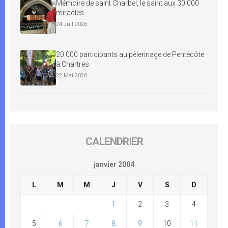
Mémoire de saint Charbel, le saint aux 30 000
miracles
24 Juil 2026
20 000 participants au pèlerinage de Pentecôte
à Chartres
22 Mai 2026
CALENDRIER
janvier 2004
L
M
M
J
V
S
D
1
2
3
4
5
6
7
8
9
10
11