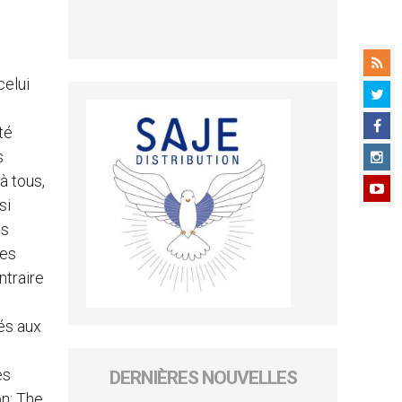
celui
té
s
à tous,
si
es
mes
ntraire
és aux
es
DERNIÈRES NOUVELLES
n: The