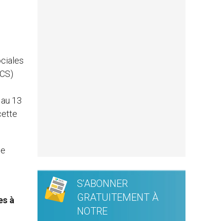
ociales
PCS)
 au 13
cette
le
S'ABONNER
GRATUITEMENT À
es à
NOTRE