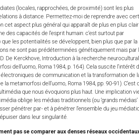
édiates (locales, rapprochées, de proximité) sont les plus
elations à distance. Permettez-moi de reprendre avec cer
cet aspect plus général qui apparaît de plus en plus cla
 des capacités de l’esprit humain: c’est surtout par
s) que les potentialités se développent, bien plus que par la
lations ne sont pas prédéterminées génétiquement mais par 
. De Kerckhove, Introduction à la recherche neuroculturale
si dell’uomo, Roma 1984, p. 164). Cela suscite l’intérêt 
 électroniques de communication et la transformation de l
 e la metamorfosi dell’uomo, Roma 1984, pp. 90-91). C’est 
ltimédia que nous évoquions plus haut. Une implication vi
ltimédia oblige les médias traditionnels (ou ‘grands médias’
isser pénétrer par- et à pénétrer l’ensemble du jeu médiati
épuiser dans leur singularité.
stement pas se comparer aux denses réseaux occidenta