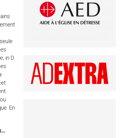
tains
irement
 seule
les
, in D.
des
a
cet
ent
 ou
que. En
ux…