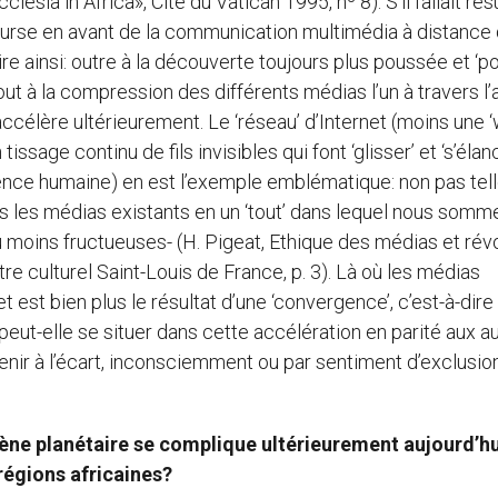
lesia in Africa», Cité du Vatican 1995, nº 8). S’il fallait ré
course en avant de la communication multimédia à distance
re ainsi: outre à la découverte toujours plus poussée et ‘po
t à la compression des différents médias l’un à travers l’
accélère ultérieurement. Le ‘réseau’ d’Internet (moins une ‘
issage continu de fils invisibles qui font ‘glisser’ et ‘s’élan
ience humaine) en est l’exemple emblématique: non pas te
us les médias existants en un ‘tout’ dans lequel nous somm
u moins fructueuses- (H. Pigeat, Ethique des médias et rév
e culturel Saint-Louis de France, p. 3). Là où les médias
net est bien plus le résultat d’une ‘convergence’, c’est-à-dire
e peut-elle se situer dans cette accélération en parité aux a
 tenir à l’écart, inconsciemment ou par sentiment d’exclusio
ène planétaire se complique ultérieurement aujourd’hu
 régions africaines?