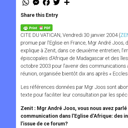
h
e
a
w
h
a
s
c
i
a
t
s
e
t
r
Share this Entry
s
e
b
t
e
A
n
o
e
p
g
o
r
p
e
k
CITE DU VATICAN, Vendredi 30 janvier 2004 (
ZEN
r
promue par l’Eglise en France, Mgr André Joos, 
explique à Zenit, dans ce deuxième entretien, 
épiscopales d’Afrique de Madagascar et des île
octobre 2003 pour l’avenir des communications au 
réunion, organisée bientôt dix ans après « Ecclesi
Les références données par Mgr Joos sont abond
texte pour faciliter leur consultation par les spéc
Zenit : Mgr André Joos, vous nous avez parlé 
communication dans l’Eglise d’Afrique: des ini
l’issue de ce forum?