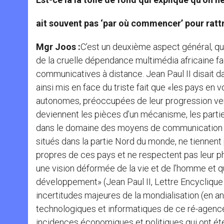
ait souvent pas ‘par où commencer’ pour rattr
Mgr Joos :
C’est un deuxième aspect général, q
de la cruelle dépendance multimédia africaine f
communicatives à distance. Jean Paul II disait d
ainsi mis en face du triste fait que «les pays en
autonomes, préoccupées de leur progression vers 
deviennent les pièces d’un mécanisme, les partie
dans le domaine des moyens de communication so
situés dans la partie Nord du monde, ne tiennent
propres de ces pays et ne respectent pas leur phy
une vision déformée de la vie et de l’homme et qu
développement» (Jean Paul II, Lettre Encyclique 
incertitudes majeures de la mondialisation (en ang
technologiques et informatiques de ce ré-agenc
incidences économiques et politiques qui ont ét