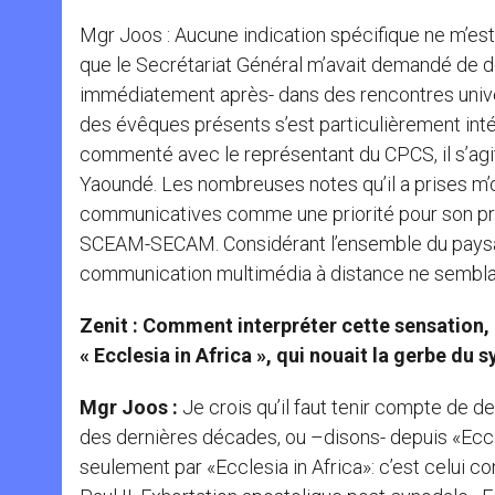
Mgr Joos : Aucune indication spécifique ne m’es
que le Secrétariat Général m’avait demandé de 
immédiatement après- dans des rencontres unive
des évêques présents s’est particulièrement inté
commenté avec le représentant du CPCS, il s’ag
Yaoundé. Les nombreuses notes qu’il a prises m’o
communicatives comme une priorité pour son pro
SCEAM-SECAM. Considérant l’ensemble du paysage
communication multimédia à distance ne semblai
Zenit : Comment interpréter cette sensation, 
« Ecclesia in Africa », qui nouait la gerbe du
Mgr Joos :
Je crois qu’il faut tenir compte de 
des dernières décades, ou –disons- depuis «Eccle
seulement par «Ecclesia in Africa»: c’est celui