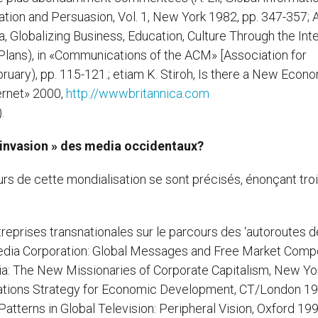
tion and Persuasion, Vol. 1, New York 1982, pp. 347-357; A
, Globalizing Business, Education, Culture Through the Int
 Plans), in «Communications of the ACM» [Association for
bruary), pp. 115-121.; etiam K. Stiroh, Is there a New Econo
ernet» 2000,
http://wwwbritannica.com
.
 « invasion » des media occidentaux?
urs de cette mondialisation se sont précisés, énonçant trois
reprises transnationales sur le parcours des ‘autoroutes d
 Media Corporation: Global Messages and Free Market Compe
a: The New Missionaries of Corporate Capitalism, New Yo
cations Strategy for Economic Development, CT/London 199
atterns in Global Television: Peripheral Vision, Oxford 1996