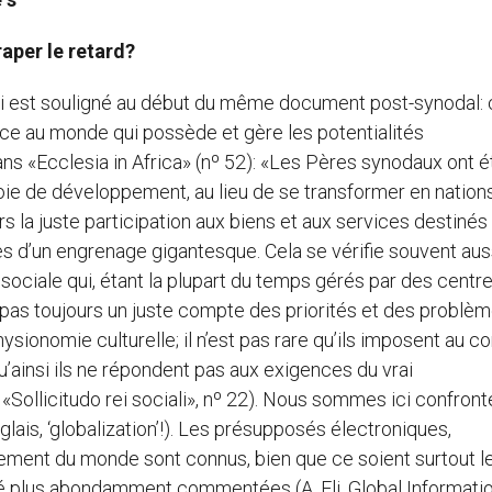
aper le retard?
ui est souligné au début du même document post-synodal: 
ace au monde qui possède et gère les potentialités
ans «Ecclesia in Africa» (nº 52): «Les Pères synodaux ont é
 voie de développement, au lieu de se transformer en nation
la juste participation aux biens et aux services destinés 
s d’un engrenage gigantesque. Cela se vérifie souvent aus
ciale qui, étant la plupart du temps gérés par des centr
 pas toujours un juste compte des priorités et des problè
sionomie culturelle; il n’est pas rare qu’ils imposent au co
’ainsi ils ne répondent pas aux exigences du vrai
«Sollicitudo rei sociali», nº 22). Nous sommes ici confront
lais, ‘globalization’!). Les présupposés électroniques,
ement du monde sont connus, bien que ce soient surtout l
é plus abondamment commentées (A. Eli, Global Informatio