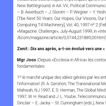
New Battleground, in AA. VV., Political Communica
– B. Awerbuch – J. Slonim – P. Wegner – Y. Yesha
(Tbe Next 50 Years: Our Hopes, Our Visions, Our
Computing Till Machinery], Vol. 40, 1997 nº 2 (Fe
«Magazine: Challenge», July-August 1999, in «Int
/bcom/magazine/article/0,5744,231885,00.html)
Zenit : Dix ans après, a-t-on évolué vers une
Mgr Joos :
Depuis «Ecclesia in Africa» les conto
fondamentales:
1º le marché unique des idées gérées par les ent
l’information’ (R. A. Gershon, The Transnational
Mahwah, NJ 1997; E. S. Herman, The Global Medi
1997; W. H. Read and J. L. Youtie, Telecommuni
Sinclair – E. Jacka – St. Cunningham (eds.), New P