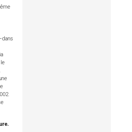
 même
 –dans
ia
 le
.
 une
he
002.
se
ure.