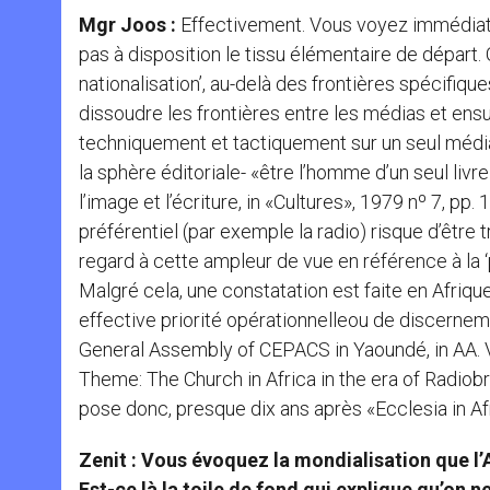
Mgr Joos :
Effectivement. Vous voyez immédiateme
pas à disposition le tissu élémentaire de départ.
nationalisation’, au-delà des frontières spécifi
dissoudre les frontières entre les médias et ensui
techniquement et tactiquement sur un seul média
la sphère éditoriale- «être l’homme d’un seul livre»
l’image et l’écriture, in «Cultures», 1979 nº 7, p
préférentiel (par exemple la radio) risque d’être t
regard à cette ampleur de vue en référence à la 
Malgré cela, une constatation est faite en Afriq
effective priorité opérationnelleou de discernem
General Assembly of CEPACS in Yaoundé, in AA. 
Theme: The Church in Africa in the era of Radiobr
pose donc, presque dix ans après «Ecclesia in Af
Zenit : Vous évoquez la mondialisation que l’A
Est-ce là la toile de fond qui explique qu’on ne