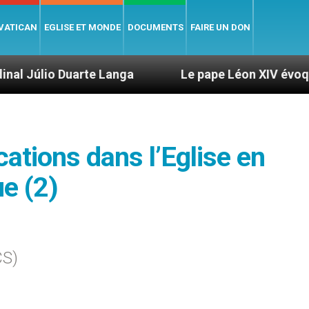
 VATICAN
EGLISE ET MONDE
DOCUMENTS
FAIRE UN DON
rte Langa
Le pape Léon XIV évoque un voyage a
ations dans l’Eglise en
ue (2)
CS)