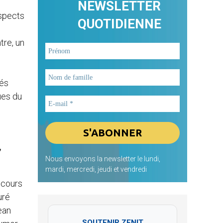
NEWSLETTER
aspects
QUOTIDIENNE
tre, un
e
lés
ues du
,
Nous envoyons la newsletter le lundi,
mardi, mercredi, jeudi et vendredi
 cours
uré
ean
SOUTENIR ZENIT