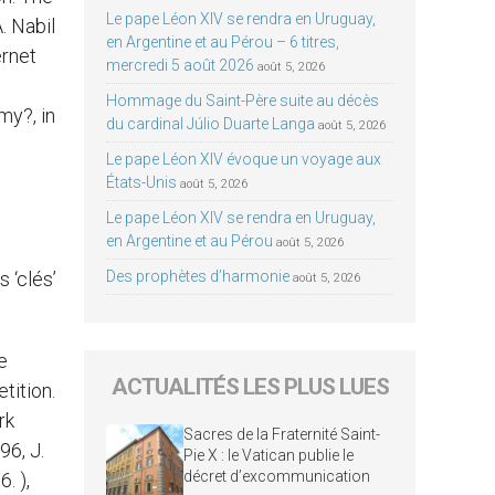
Le pape Léon XIV se rendra en Uruguay,
. Nabil
en Argentine et au Pérou – 6 titres,
ernet
mercredi 5 août 2026
août 5, 2026
Hommage du Saint-Père suite au décès
my?, in
du cardinal Júlio Duarte Langa
août 5, 2026
Le pape Léon XIV évoque un voyage aux
États-Unis
août 5, 2026
Le pape Léon XIV se rendra en Uruguay,
en Argentine et au Pérou
août 5, 2026
 ‘clés’
Des prophètes d’harmonie
août 5, 2026
e
ACTUALITÉS LES PLUS LUES
tition.
rk
Sacres de la Fraternité Saint-
6, J.
Pie X : le Vatican publie le
décret d’excommunication
. ),