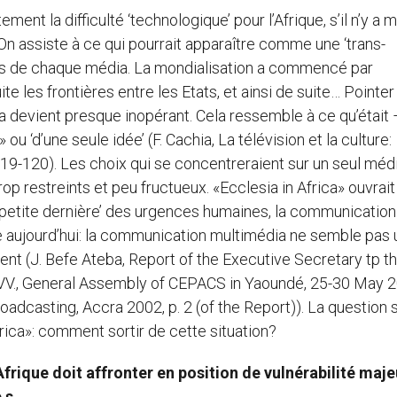
nt la difficulté ‘technologique’ pour l’Afrique, s’il n’y a
 On assiste à ce qui pourrait apparaître comme une ‘trans-
ques de chaque média. La mondialisation a commencé par
te les frontières entre les Etats, et ainsi de suite… Pointer
 devient presque inopérant. Cela ressemble à ce qu’était
 ou ‘d’une seule idée’ (F. Cachia, La télévision et la culture:
p. 119-120). Les choix qui se concentreraient sur un seul méd
rop restreints et peu fructueux. «Ecclesia in Africa» ouvrait
‘petite dernière’ des urgences humaines, la communication
ue aujourd’hui: la communication multimédia ne semble pas
ent (J. Befe Ateba, Report of the Executive Secretary tp t
VV., General Assembly of CEPACS in Yaoundé, 25-30 May 2
oadcasting, Accra 2002, p. 2 (of the Report)). La question 
rica»: comment sortir de cette situation?
frique doit affronter en position de vulnérabilité maje
 s