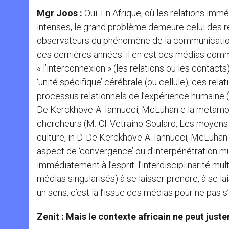
Mgr Joos :
Oui. En Afrique, où les relations imm
intenses, le grand problème demeure celui des r
observateurs du phénomène de la communication 
ces dernières années: il en est des médias comme
« l’interconnexion » (les relations ou les contact
‘unité spécifique’ cérébrale (ou cellule), ces re
processus relationnels de l’expérience humaine (D
De Kerckhove-A. Iannucci, McLuhan e la metamorfo
chercheurs (M.-Cl. Vetraino-Soulard, Les moyens
culture, in D. De Kerckhove-A. Iannucci, McLuhan
aspect de ‘convergence’ ou d’interpénétration mu
immédiatement à l’esprit: l’interdisciplinarité mu
médias singularisés) à se laisser prendre, à se la
un sens, c’est là l’issue des médias pour ne pas s’
Zenit : Mais le contexte africain ne peut ju