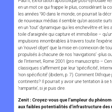
Paul II, Exhortation apostolique post-synodale «Ecc
en un mot ce qui frappe le plus, considérant la 
les années ’90 dans le monde, on pourrait la décri
de nouveaux médias il semble qu’on assiste surtou
en un ‘tout’ dynamique qui les enchevêtre et les 
toile d’araignée qui capture et immobilise – qu’un t
impulsions innombrables à travers toute l’expér
un ‘nouvel objet’ que la mise en connexion de to
propulsés à chacune de nos ‘navigations’ -plus o
de l’Internet, Rome 2001 (pro manuscripto – Centr
classiques s’affirment par leur ‘spécificité’, Inter
‘non spécificité’ (ibidem, p. 7). Comment l’Afriqu
continents? Il pourrait y avoir une tentation à se
‘rampante’, si je puis dire.
Zenit : Croyez-vous que l’ampleur du phénom
aux faibles potentialités d’infrastructure des