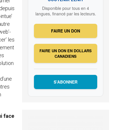
sumer
 depuis
Disponible pour tous en 4
langues, financé par les lecteurs.
intue’
autre
FAIRE UN DON
web’-
cer’ les
llement
FAIRE UN DON EN DOLLARS
es
CANADIENS
olution
 d’une
S’ABONNER
utres
n
i face