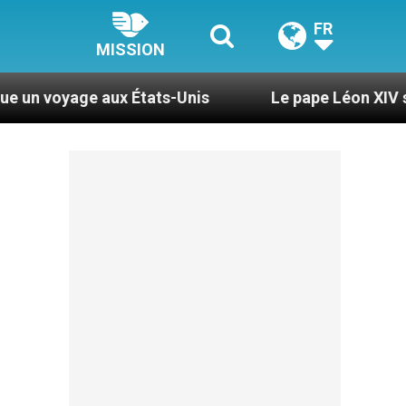
FR
MISSION
ux États-Unis
Le pape Léon XIV se rendra en U