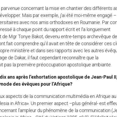
t parvenue concernant la mise en chantier des différents 
développer. Mais par exemple, j’ai été moi-même engagé –
rsitaires avec nos amis orthodoxes en Roumanie. Par con
ressé à chaque point du rapport écrit et l’a longuement
it de Mgr Tonye Bakot, devenu entre-temps archevêque d
nt fait comprendre qu’il avait en tête de considérer ces c
pre ministère et dans ses rapports avec les autres évêq
 de Dakar, il faut cependant reconnaître que la
t pas la première préoccupation apostolique ambiante.
dix ans après l’exhortation apostolique de Jean-Paul II
 synode des évêques pour l’Afrique?
deux aspects de la communication multimédia en Afrique au
sia in Africa». Un premier aspect –plus général- est effle
 concernant l’ampleur du phénomène de la communication (J