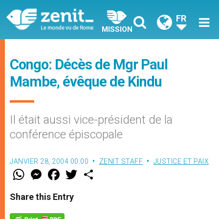
FR
MISSION
Congo: Décès de Mgr Paul
Mambe, évêque de Kindu
Il était aussi vice-président de la
conférence épiscopale
JANVIER 28, 2004 00:00
ZENIT STAFF
JUSTICE ET PAIX
W
M
F
T
S
h
e
a
w
h
a
s
c
i
a
t
s
e
t
r
Share this Entry
s
e
b
t
e
A
n
o
e
p
g
o
r