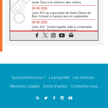
seuls face à la violence des colons
08.08.2026
Léon XIV au sanctuaire de Notre Dame du
Bon Conseil à Genazzano en septembre
08.08.2026
Léon XIV: Sainte Agathe aide à contempler
la victoire de l'amour sur la mort
08.08.2026
«Relancer l'empathie», le projet Triennal d'art
des Universités catholiques
08.08.2026
Signis 2026, donner la parole aux religieuses
catholiques
08.08.2026
Au Bangladesh, l'Église accompagne les
Dalits sur le chemin de la dignité
Qui sommes-nous ?
La propriété
Les services
07.08.2026
Philippines: le vicariat apostolique de
Mentions Legales
Droits d’auteur
Contactez-nous
Calapan devient un diocèse
07.08.2026
Congo-Brazzaville: le 15 août, entre solennité
de l'Assomption et mémoire nationale
07.08.2026