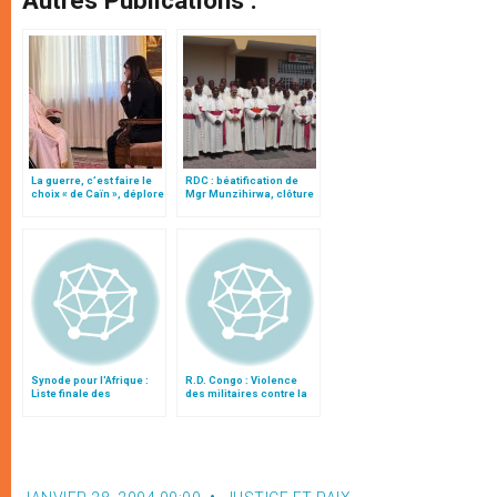
Autres Publications :
La guerre, c’est faire le
RDC : béatification de
choix « de Caïn », déplore
Mgr Munzihirwa, clôture
le pape François
de la phase diocésaine
Synode pour l'Afrique :
R.D. Congo : Violence
Liste finale des
des militaires contre la
propositions
population civile