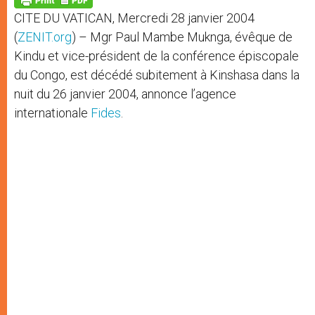
p
e
k
CITE DU VATICAN, Mercredi 28 janvier 2004
r
(
ZENIT.org
) – Mgr Paul Mambe Muknga, évêque de
Kindu et vice-président de la conférence épiscopale
du Congo, est décédé subitement à Kinshasa dans la
nuit du 26 janvier 2004, annonce l’agence
internationale
Fides
.