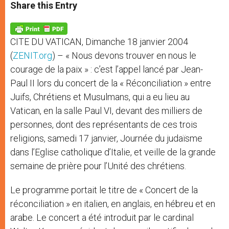
t
s
e
t
r
Share this Entry
s
e
b
t
e
A
n
o
e
p
g
o
r
p
e
k
CITE DU VATICAN, Dimanche 18 janvier 2004
r
(
ZENIT.org
) – « Nous devons trouver en nous le
courage de la paix » : c’est l’appel lancé par Jean-
Paul II lors du concert de la « Réconciliation » entre
Juifs, Chrétiens et Musulmans, qui a eu lieu au
Vatican, en la salle Paul VI, devant des milliers de
personnes, dont des représentants de ces trois
religions, samedi 17 janvier, Journée du judaïsme
dans l’Eglise catholique d’Italie, et veille de la grande
semaine de prière pour l’Unité des chrétiens.
Le programme portait le titre de « Concert de la
réconciliation » en italien, en anglais, en hébreu et en
arabe. Le concert a été introduit par le cardinal