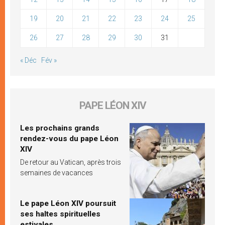
19
20
21
22
23
24
25
26
27
28
29
30
31
« Déc
Fév »
PAPE LÉON XIV
Les prochains grands
rendez-vous du pape Léon
XIV
De retour au Vatican, après trois
semaines de vacances
Le pape Léon XIV poursuit
ses haltes spirituelles
estivales