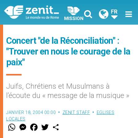
FR
MISSION
Concert "de la Réconciliation" :
"Trouver en nous le courage de la
paix"
Juifs, Chrétiens et Musulmans à
l’écoute du « message de la musique »
JANVIER 18, 2004 00:00
ZENIT STAFF
EGLISES
LOCALES
W
M
F
T
S
h
e
a
w
h
a
s
c
i
a