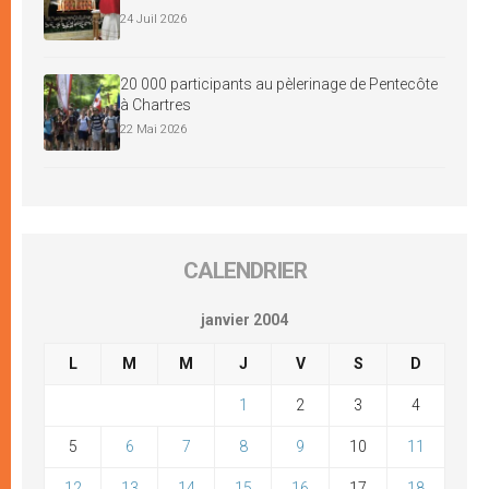
24 Juil 2026
20 000 participants au pèlerinage de Pentecôte
à Chartres
22 Mai 2026
CALENDRIER
janvier 2004
L
M
M
J
V
S
D
1
2
3
4
5
6
7
8
9
10
11
12
13
14
15
16
17
18