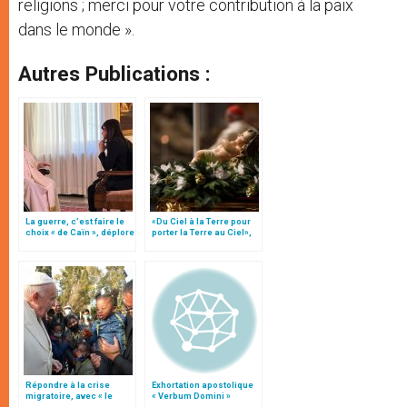
religions ; merci pour votre contribution à la paix
dans le monde ».
Autres Publications :
La guerre, c’est faire le
«Du Ciel à la Terre pour
choix « de Caïn », déplore
porter la Terre au Ciel»,
le pape François
par Mgr Francesco Follo
Répondre à la crise
Exhortation apostolique
migratoire, avec « le
« Verbum Domini »
style de l’humanité »!