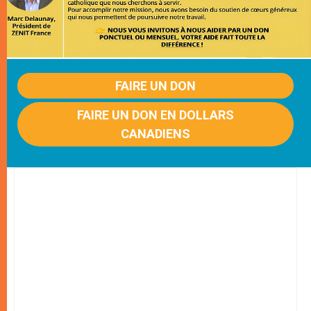
FAIRE UN DON
FAIRE UN DON EN DOLLARS
CANADIENS