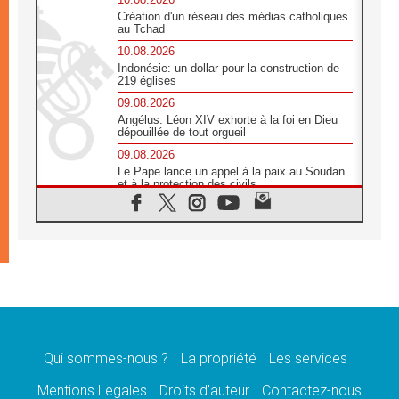
Création d'un réseau des médias catholiques
au Tchad
10.08.2026
Indonésie: un dollar pour la construction de
219 églises
09.08.2026
Angélus: Léon XIV exhorte à la foi en Dieu
dépouillée de tout orgueil
09.08.2026
Le Pape lance un appel à la paix au Soudan
et à la protection des civils
09.08.2026
Déclaration d'Addis-Abeba du SCEAM sur
l'Éducation Catholique en Afrique
08.08.2026
En Cisjordanie, les chrétiens se sentent
seuls face à la violence des colons
08.08.2026
Léon XIV au sanctuaire de Notre Dame du
Bon Conseil à Genazzano en septembre
Qui sommes-nous ?
La propriété
Les services
08.08.2026
Léon XIV: Sainte Agathe aide à contempler
Mentions Legales
Droits d’auteur
Contactez-nous
la victoire de l'amour sur la mort