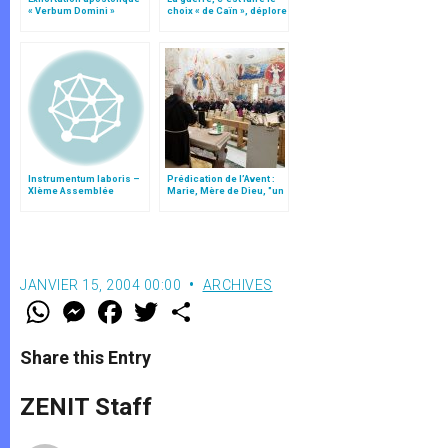
« Verbum Domini »
choix « de Caïn », déplore
le pape François
Instrumentum laboris –
Prédication de l’Avent :
XIème Assemblée
Marie, Mère de Dieu, "un
Générale Ordinaire du
des paradoxes les plus
Synode des Évêques
profonds du
christianisme"
JANVIER 15, 2004 00:00
ARCHIVES
W
M
F
T
S
h
e
a
w
h
a
s
c
i
a
t
s
e
t
r
Share this Entry
s
e
b
t
e
A
n
o
e
p
g
o
r
ZENIT Staff
p
e
k
r