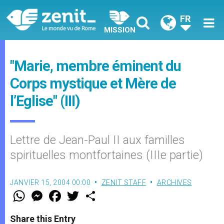
FR
MISSION
"Marie, membre éminent du
Corps mystique et Mère de
l’Eglise" (III)
Lettre de Jean-Paul II aux familles
spirituelles montfortaines (IIIe partie)
JANVIER 15, 2004 00:00
ZENIT STAFF
ARCHIVES
W
M
F
T
S
h
e
a
w
h
a
s
c
i
a
t
s
e
t
r
Share this Entry
s
e
b
t
e