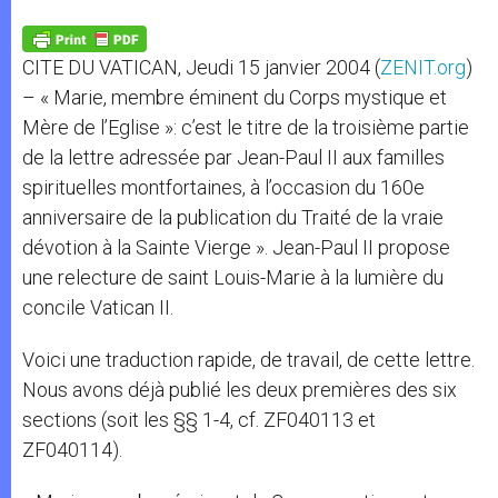
A
n
o
e
p
g
o
r
p
e
k
CITE DU VATICAN, Jeudi 15 janvier 2004 (
ZENIT.org
)
r
– « Marie, membre éminent du Corps mystique et
Mère de l’Eglise »: c’est le titre de la troisième partie
de la lettre adressée par Jean-Paul II aux familles
spirituelles montfortaines, à l’occasion du 160e
anniversaire de la publication du Traité de la vraie
dévotion à la Sainte Vierge ». Jean-Paul II propose
une relecture de saint Louis-Marie à la lumière du
concile Vatican II.
Voici une traduction rapide, de travail, de cette lettre.
Nous avons déjà publié les deux premières des six
sections (soit les §§ 1-4, cf. ZF040113 et
ZF040114).