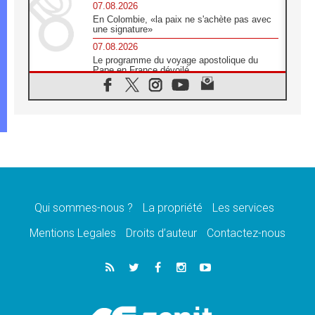
07.08.2026
En Colombie, «la paix ne s'achète pas avec
une signature»
07.08.2026
Le programme du voyage apostolique du
Pape en France dévoilé
07.08.2026
1ère Conférence continentale sur l'éducation
catholique en Afrique
07.08.2026
Un logo symbolique pour la venue du Pape
en France
07.08.2026
Cardinal Rossi: «La venue du Pape Léon en
Argentine est un hommage à François»
Qui sommes-nous ?
La propriété
Les services
07.08.2026
Hiroshima et Nagasaki, 81 ans après,
Mentions Legales
Droits d’auteur
Contactez-nous
lancement des «dix jours de prière pour la
paix»
06.08.2026
Préparatifs des JMJ 2027 à Séoul: «c'est
passionnant et l'impatience est immense!»
06.08.2026
Chrétiens et confucéens: respect et sagesse