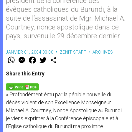
président de la conférence des
évêques catholiques du Burundi, à la
suite de l’assassinat de Mgr. Michael A.
Courtney, nonce apostolique dans ce
pays, survenu le 29 décembre dernier.
JANVIER 01, 2004 00:00
ZENIT STAFF
ARCHIVES
W
M
F
T
S
h
e
a
w
h
a
s
c
i
a
t
s
e
t
r
Share this Entry
s
e
b
t
e
A
n
o
e
p
g
o
r
p
e
k
« Profondément ému par la pénible nouvelle du
r
décès violent de son Excellence Monseigneur
Michael A. Courtney, Nonce Apostolique au Burundi,
je viens exprimer à la Conférence épiscopale et à
l’Eglise catholique du Burundi ma proximité