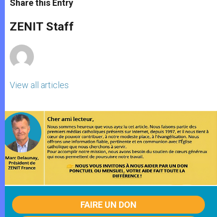
Share this Entry
s
e
b
t
e
A
n
o
e
p
g
o
r
ZENIT Staff
p
e
k
r
View all articles
FAIRE UN DON