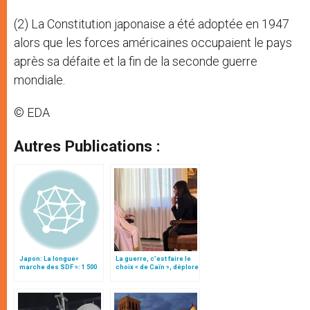
(2) La Constitution japonaise a été adoptée en 1947
alors que les forces américaines occupaient le pays
après sa défaite et la fin de la seconde guerre
mondiale.
© EDA
Autres Publications :
Japon: La longue«
La guerre, c’est faire le
marche des SDF »: 1 500
choix « de Caïn », déplore
km, de Tôkyô à Okinawa
le pape François