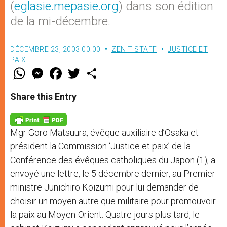
(
eglasie.mepasie.org
) dans son édition
de la mi-décembre.
DÉCEMBRE 23, 2003 00:00
ZENIT STAFF
JUSTICE ET
PAIX
W
M
F
T
S
h
e
a
w
h
a
s
c
i
a
t
s
e
t
r
Share this Entry
s
e
b
t
e
A
n
o
e
p
g
o
r
p
e
k
Mgr Goro Matsuura, évêque auxiliaire d’Osaka et
r
président la Commission ‘Justice et paix’ de la
Conférence des évêques catholiques du Japon (1), a
envoyé une lettre, le 5 décembre dernier, au Premier
ministre Junichiro Koizumi pour lui demander de
choisir un moyen autre que militaire pour promouvoir
la paix au Moyen-Orient. Quatre jours plus tard, le