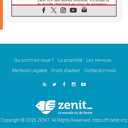
Léon XIV aux jeunes d'Assise: «l'Europe et
le monde cherchent en vous de nouveaux
saints»
06.08.2026
À Assise, le cardinal Pizzaballa affirme que
«les chrétiens veulent la paix»
06.08.2026
Au Mexique, le cardinal Parolin invite à être
aux côtés des marginalisées
06.08.2026
À Assise, le Pape invite les jeunes à
«construire la civilisation de l'amour»
Qui sommes-nous ?
La propriété
Les services
05.08.2026
Mentions Legales
Droits d’auteur
Contactez-nous
La visite du Pape en Argentine portera «un
message de paix et de dignité humaine»
05.08.2026
«La visite du Pape en Uruguay renforcera
l'espérance» affirme Mgr Tróccoli
05.08.2026
Le nonce en Ukraine: «Il est inquiétant
d'entendre ceux qui bénissent la guerre»
Copyright © 2026 ZENIT. All Rights Reserved. https://fr.zenit.org