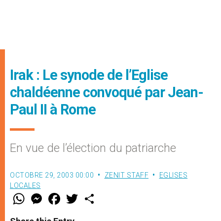
Irak : Le synode de l’Eglise
chaldéenne convoqué par Jean-
Paul II à Rome
En vue de l’élection du patriarche
OCTOBRE 29, 2003 00:00
ZENIT STAFF
EGLISES
LOCALES
W
M
F
T
S
h
e
a
w
h
a
s
c
i
a
t
s
e
t
r