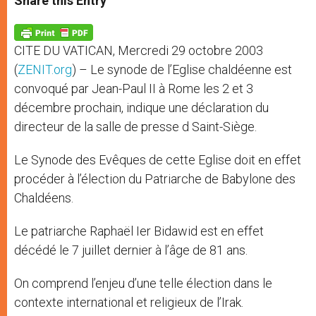
Share this Entry
s
e
b
t
e
A
n
o
e
p
g
o
r
p
e
k
CITE DU VATICAN, Mercredi 29 octobre 2003
r
(
ZENIT.org
) – Le synode de l’Eglise chaldéenne est
convoqué par Jean-Paul II à Rome les 2 et 3
décembre prochain, indique une déclaration du
directeur de la salle de presse d Saint-Siège.
Le Synode des Evêques de cette Eglise doit en effet
procéder à l’élection du Patriarche de Babylone des
Chaldéens.
Le patriarche Raphaël Ier Bidawid est en effet
décédé le 7 juillet dernier à l’âge de 81 ans.
On comprend l’enjeu d’une telle élection dans le
contexte international et religieux de l’Irak.