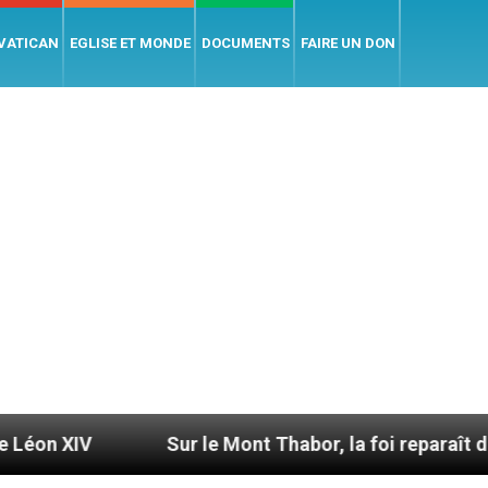
 VATICAN
EGLISE ET MONDE
DOCUMENTS
FAIRE UN DON
Sur le Mont Thabor, la foi reparaît des grottes a