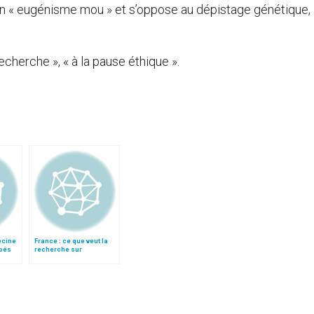
un « eugénisme mou » et s’oppose au dépistage génétique,
-recherche », « à la pause éthique ».
ecine
France : ce que veut la
ébés
recherche sur
l’embryon, par Jacques
Testart