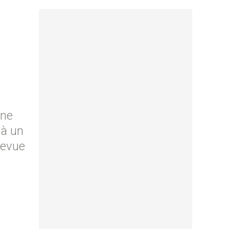
une
 à un
revue