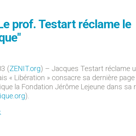
Le prof. Testart réclame le
ique"
3 (
ZENIT.org
) – Jacques Testart réclame 
ais « Libération » consacre sa dernière page
ndique la Fondation Jérôme Lejeune dans sa 
que.org
).
X