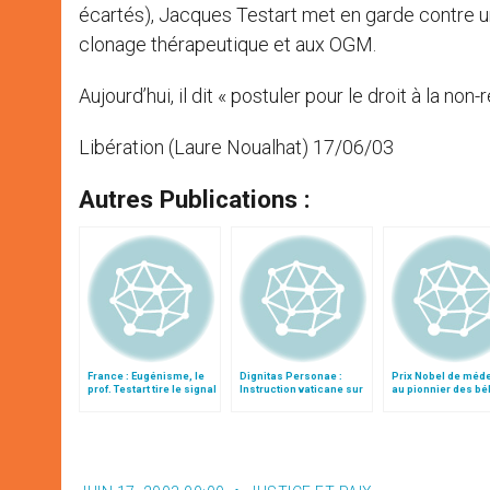
écartés), Jacques Testart met en garde contre 
clonage thérapeutique et aux OGM.
Aujourd’hui, il dit « postuler pour le droit à la non
Libération (Laure Noualhat) 17/06/03
Autres Publications :
France : Eugénisme, le
Dignitas Personae :
Prix Nobel de méd
prof. Testart tire le signal
Instruction vaticane sur
au pionnier des b
d’alarme
certaines questions de
éprouvettes
bioéthique