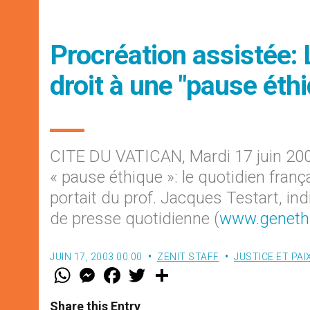
Procréation assistée: 
droit à une "pause éth
CITE DU VATICAN, Mardi 17 juin 200
« pause éthique »: le quotidien franç
portait du prof. Jacques Testart, i
de presse quotidienne (
www.genethi
JUIN 17, 2003 00:00
ZENIT STAFF
JUSTICE ET PAI
W
M
F
T
S
h
e
a
w
h
a
s
c
i
a
t
s
e
t
r
Share this Entry