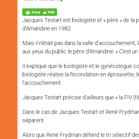
s
e
b
t
e
A
n
o
e
p
g
o
r
p
e
k
Jacques Testart est biologiste et « père » de la p
r
d’Amandine en 1982.
Mais il n’était pas dans la salle d’accouchement
aux yeux du public le père d’Amandine: « C’est 
Il explique que le biologiste et le gynécologue c
biologiste réalise la fécondation en éprouvette, 
l’accouchement.
Jacques Testart précise d’ailleurs que « la FIV (f
Dans le cas de Jacques Testart et René Frydman,
séparent.
Alors que René Frydman défend le tri sélectif 