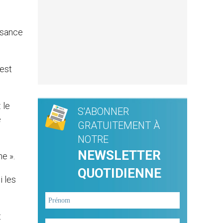
issance
 est
 le
S'ABONNER
e
GRATUITEMENT À
NOTRE
NEWSLETTER
ne ».
QUOTIDIENNE
 les
t