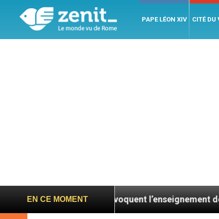
PAPE LÉON XIV
CITÉ DU
res allemands invoquent l’enseignement de Léon XIV
EN CE MOMENT