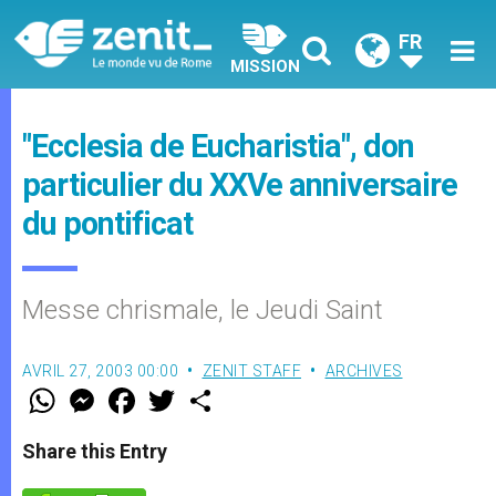
FR
MISSION
"Ecclesia de Eucharistia", don
particulier du XXVe anniversaire
du pontificat
Messe chrismale, le Jeudi Saint
AVRIL 27, 2003 00:00
ZENIT STAFF
ARCHIVES
W
M
F
T
S
h
e
a
w
h
a
s
c
i
a
t
s
e
t
r
Share this Entry
s
e
b
t
e
A
n
o
e