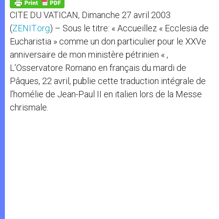
p
g
o
r
p
e
k
CITE DU VATICAN, Dimanche 27 avril 2003
r
(
ZENIT.org
) – Sous le titre: « Accueillez « Ecclesia de
Eucharistia » comme un don particulier pour le XXVe
anniversaire de mon ministère pétrinien « ,
L’Osservatore Romano en français du mardi de
Pâques, 22 avril, publie cette traduction intégrale de
l’homélie de Jean-Paul II en italien lors de la Messe
chrismale.