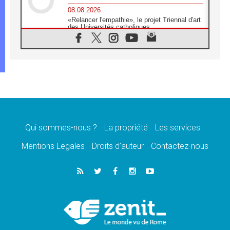
08.08.2026
«Relancer l'empathie», le projet Triennal d'art
des Universités catholiques
08.08.2026
Signis 2026, donner la parole aux religieuses
catholiques
08.08.2026
Au Bangladesh, l'Église accompagne les
Dalits sur le chemin de la dignité
07.08.2026
Philippines: le vicariat apostolique de
Calapan devient un diocèse
Qui sommes-nous ?
La propriété
Les services
07.08.2026
Congo-Brazzaville: le 15 août, entre solennité
Mentions Legales
Droits d’auteur
Contactez-nous
de l'Assomption et mémoire nationale
07.08.2026
«La paix commence par l'empathie» estime
le cardinal Parolin
07.08.2026
En Colombie, «la paix ne s'achète pas avec
une signature»