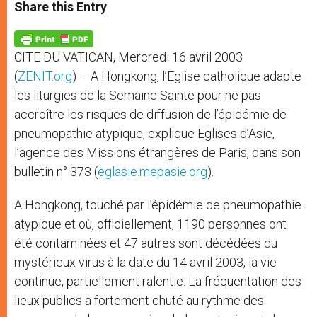
t
s
e
t
r
Share this Entry
s
e
b
t
e
A
n
o
e
p
g
o
r
p
e
k
CITE DU VATICAN, Mercredi 16 avril 2003
r
(
ZENIT.org
) – A Hongkong, l’Eglise catholique adapte
les liturgies de la Semaine Sainte pour ne pas
accroître les risques de diffusion de l’épidémie de
pneumopathie atypique, explique Eglises d’Asie,
l’agence des Missions étrangères de Paris, dans son
bulletin n° 373 (
eglasie.mepasie.org
).
A Hongkong, touché par l’épidémie de pneumopathie
atypique et où, officiellement, 1190 personnes ont
été contaminées et 47 autres sont décédées du
mystérieux virus à la date du 14 avril 2003, la vie
continue, partiellement ralentie. La fréquentation des
lieux publics a fortement chuté au rythme des