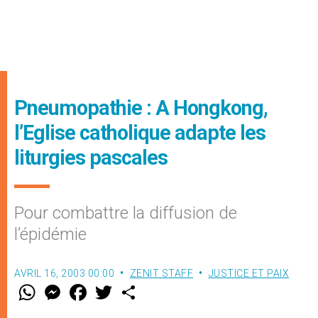
Pneumopathie : A Hongkong,
l’Eglise catholique adapte les
liturgies pascales
Pour combattre la diffusion de
l’épidémie
AVRIL 16, 2003 00:00
ZENIT STAFF
JUSTICE ET PAIX
W
M
F
T
S
h
e
a
w
h
a
s
c
i
a