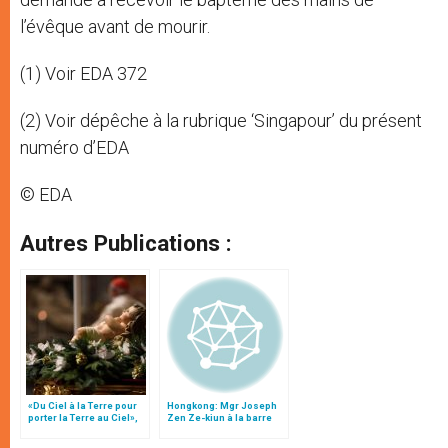
l’évêque avant de mourir.
(1) Voir EDA 372
(2) Voir dépêche à la rubrique ‘Singapour’ du présent
numéro d’EDA
© EDA
Autres Publications :
«Du Ciel à la Terre pour
Hongkong: Mgr Joseph
porter la Terre au Ciel»,
Zen Ze-kiun à la barre
par Mgr Francesco Follo
après le décès du card.
Wu