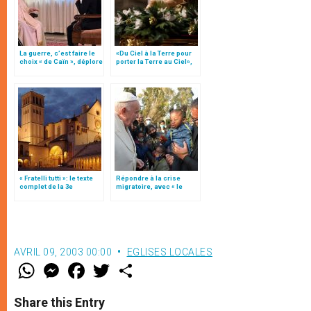
La guerre, c’est faire le
«Du Ciel à la Terre pour
choix « de Caïn », déplore
porter la Terre au Ciel»,
le pape François
par Mgr Francesco Follo
« Fratelli tutti »: le texte
Répondre à la crise
complet de la 3e
migratoire, avec « le
encyclique du pape
style de l’humanité »!
François
(texte complet)
AVRIL 09, 2003 00:00
EGLISES LOCALES
W
M
F
T
S
h
e
a
w
h
a
s
c
i
a
t
s
e
t
r
Share this Entry
s
e
b
t
e