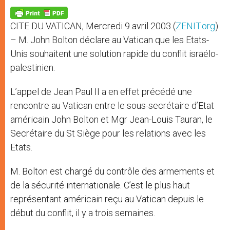
A
n
o
e
p
g
o
r
p
e
k
CITE DU VATICAN, Mercredi 9 avril 2003 (
ZENIT.org
)
r
– M. John Bolton déclare au Vatican que les Etats-
Unis souhaitent une solution rapide du conflit israélo-
palestinien.
L’appel de Jean Paul II a en effet précédé une
rencontre au Vatican entre le sous-secrétaire d’Etat
américain John Bolton et Mgr Jean-Louis Tauran, le
Secrétaire du St Siège pour les relations avec les
Etats.
M. Bolton est chargé du contrôle des armements et
de la sécurité internationale. C’est le plus haut
représentant américain reçu au Vatican depuis le
début du conflit, il y a trois semaines.