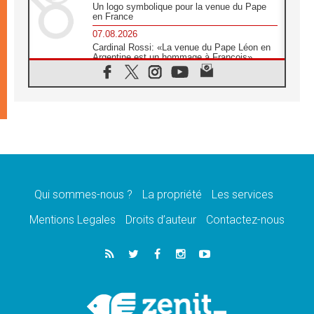
Un logo symbolique pour la venue du Pape
en France
07.08.2026
Cardinal Rossi: «La venue du Pape Léon en
Argentine est un hommage à François»
07.08.2026
Hiroshima et Nagasaki, 81 ans après,
lancement des «dix jours de prière pour la
paix»
06.08.2026
Préparatifs des JMJ 2027 à Séoul: «c'est
passionnant et l'impatience est immense!»
06.08.2026
Chrétiens et confucéens: respect et sagesse
pour relever les «défis urgents»
Qui sommes-nous ?
La propriété
Les services
06.08.2026
Mentions Legales
Droits d’auteur
Contactez-nous
À Sainte-Marie-Majeure, la grâce de Dieu
descend encore sur le monde
06.08.2026
Léon XIV aux jeunes d'Assise: «l'Europe et
le monde cherchent en vous de nouveaux
saints»
06.08.2026
À Assise, le cardinal Pizzaballa affirme que