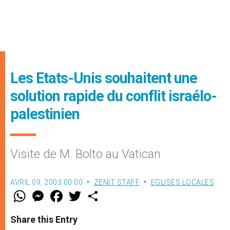
Les Etats-Unis souhaitent une
solution rapide du conflit israélo-
palestinien
Visite de M. Bolto au Vatican
AVRIL 09, 2003 00:00
ZENIT STAFF
EGLISES LOCALES
W
M
F
T
S
h
e
a
w
h
a
s
c
i
a
t
s
e
t
r
Share this Entry
s
e
b
t
e