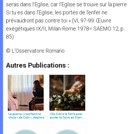
seras dans l’Eglise, car l’Eglise se trouve sur la pierre.
Si tu es dans l’Eglise, les portes de l’enfer ne
prévaudront pas contre toi » (VI, 97-99: Œuvre
exégétiques IX/II, Milan-Rome 1978= SAEMO 12, p.
85).
© L’Osservatore Romano
Autres Publications :
La guerre, c’est faire le
«Du Ciel à la Terre pour
choix « de Caïn », déplore
porter la Terre au Ciel»,
le pape François
par Mgr Francesco Follo