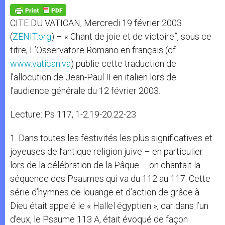
A
n
o
e
p
g
o
r
p
e
k
CITE DU VATICAN, Mercredi 19 février 2003
r
(
ZENIT.org
) – « Chant de joie et de victoire”, sous ce
titre, L’Osservatore Romano en français (cf.
www.vatican.va
) publie cette traduction de
l’allocution de Jean-Paul II en italien lors de
l’audience générale du 12 février 2003.
Lecture: Ps 117, 1-2.19-20.22-23
1. Dans toutes les festivités les plus significatives et
joyeuses de l’antique religion juive – en particulier
lors de la célébration de la Pâque – on chantait la
séquence des Psaumes qui va du 112 au 117. Cette
série d’hymnes de louange et d’action de grâce à
Dieu était appelé le « Hallel égyptien », car dans l’un
d’eux, le Psaume 113 A, était évoqué de façon