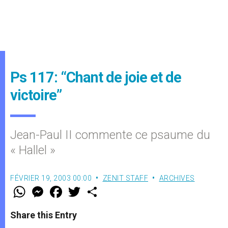
Ps 117: “Chant de joie et de
victoire”
Jean-Paul II commente ce psaume du
« Hallel »
FÉVRIER 19, 2003 00:00
ZENIT STAFF
ARCHIVES
W
M
F
T
S
h
e
a
w
h
a
s
c
i
a
t
s
e
t
r
Share this Entry
s
e
b
t
e