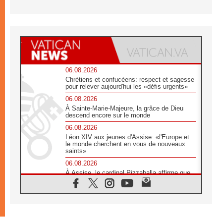
06.08.2026
Chrétiens et confucéens: respect et sagesse
pour relever aujourd'hui les «défis urgents»
06.08.2026
À Sainte-Marie-Majeure, la grâce de Dieu
descend encore sur le monde
06.08.2026
Léon XIV aux jeunes d'Assise: «l'Europe et
le monde cherchent en vous de nouveaux
saints»
06.08.2026
À Assise, le cardinal Pizzaballa affirme que
«les chrétiens veulent la paix»
06.08.2026
Au Mexique, le cardinal Parolin invite à être
aux côtés des marginalisées
06.08.2026