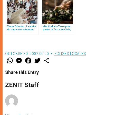
Timor Oriental : La visite
«Du Ciel à la Terre pour
du pape très attendue
porter la Terre au Ciel»,
par Mgr Francesco Follo
OCTOBRE 30, 2002 00:00
EGLISES LOCALES
W
M
F
T
S
h
e
a
w
h
a
s
c
i
a
t
s
e
t
r
Share this Entry
s
e
b
t
e
A
n
o
e
p
g
o
r
ZENIT Staff
p
e
k
r