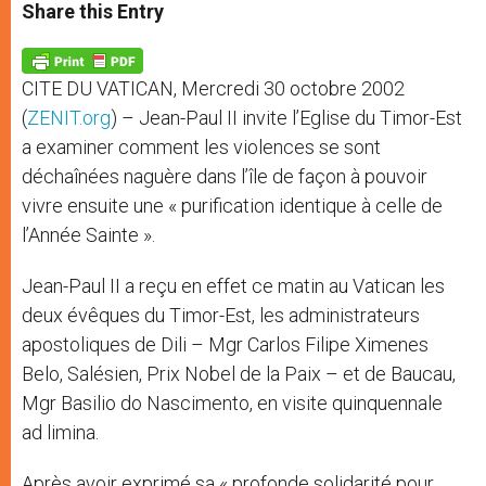
t
s
e
t
r
Share this Entry
s
e
b
t
e
A
n
o
e
p
g
o
r
p
e
k
CITE DU VATICAN, Mercredi 30 octobre 2002
r
(
ZENIT.org
) – Jean-Paul II invite l’Eglise du Timor-Est
a examiner comment les violences se sont
déchaînées naguère dans l’île de façon à pouvoir
vivre ensuite une « purification identique à celle de
l’Année Sainte ».
Jean-Paul II a reçu en effet ce matin au Vatican les
deux évêques du Timor-Est, les administrateurs
apostoliques de Dili – Mgr Carlos Filipe Ximenes
Belo, Salésien, Prix Nobel de la Paix – et de Baucau,
Mgr Basilio do Nascimento, en visite quinquennale
ad limina.
Après avoir exprimé sa « profonde solidarité pour