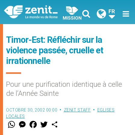
FR
MISSION
Timor-Est: Réfléchir sur la
violence passée, cruelle et
irrationnelle
Pour une purification identique à celle
de l’Année Sainte
OCTOBRE 30, 2002 00:00
ZENIT STAFF
EGLISES
LOCALES
W
M
F
T
S
h
e
a
w
h
a
s
c
i
a