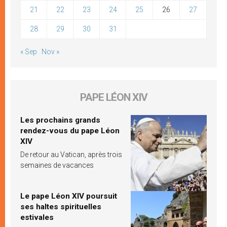
21
22
23
24
25
26
27
28
29
30
31
« Sep
Nov »
PAPE LÉON XIV
Les prochains grands
rendez-vous du pape Léon
XIV
De retour au Vatican, après trois
semaines de vacances
Le pape Léon XIV poursuit
ses haltes spirituelles
estivales