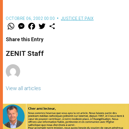
OCTOBRE 06, 2002 00:00
JUSTICE ET PAIX
W
M
F
T
S
h
e
a
w
h
a
s
c
i
a
t
s
e
t
r
Share this Entry
s
e
b
t
e
A
n
o
e
p
g
o
r
ZENIT Staff
p
e
k
r
View all articles