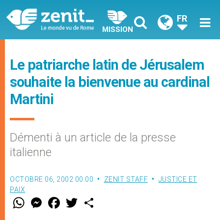
FR
MISSION
Le patriarche latin de Jérusalem
souhaite la bienvenue au cardinal
Martini
Démenti à un article de la presse
italienne
OCTOBRE 06, 2002 00:00
ZENIT STAFF
JUSTICE ET
PAIX
W
M
F
T
S
h
e
a
w
h
a
s
c
i
a