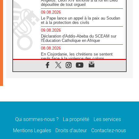
Angélus: Léon XIV exhorte à la foi en Dieu
dépouillée de tout orgueil
09.08.2026
Le Pape lance un appel à la paix au Soudan
et à la protection des civils
09.08.2026
Déclaration d'Addis-Abeba du SCEAM sur
l'Éducation Catholique en Afrique
08.08.2026
En Cisjordanie, les chrétiens se sentent
seuls face à la violence des colons
08.08.2026
Léon XIV au sanctuaire de Notre Dame du
Bon Conseil à Genazzano en septembre
08.08.2026
Léon XIV: Sainte Agathe aide à contempler
la victoire de l'amour sur la mort
08.08.2026
«Relancer l'empathie», le projet Triennal d'art
des Universités catholiques
Qui sommes-nous ?
La propriété
Les services
08.08.2026
Signis 2026, donner la parole aux religieuses
Mentions Legales
Droits d’auteur
Contactez-nous
catholiques
08.08.2026