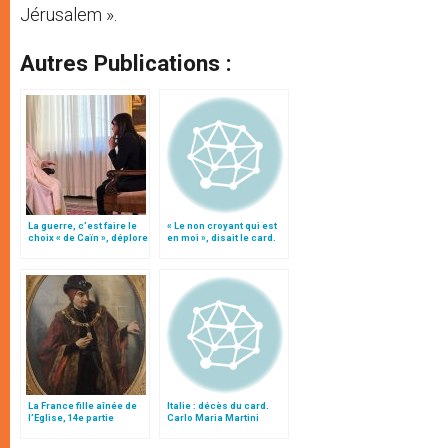
Jérusalem ».
Autres Publications :
La guerre, c’est faire le
« Le non croyant qui est
choix « de Caïn », déplore
en moi », disait le card.
le pape François
Martini
La France fille aînée de
Italie : décès du card.
l’Eglise, 14e partie
Carlo Maria Martini