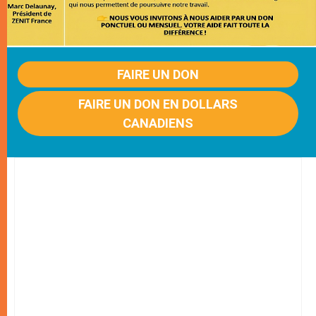
FAIRE UN DON
FAIRE UN DON EN DOLLARS
CANADIENS