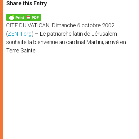
t
s
e
t
r
Share this Entry
s
e
b
t
e
A
n
o
e
p
g
o
r
p
e
k
CITE DU VATICAN, Dimanche 6 octobre 2002
r
(
ZENIT.org
) – Le patriarche latin de Jérusalem
souhaite la bienvenue au cardinal Martini, arrivé en
Terre Sainte.