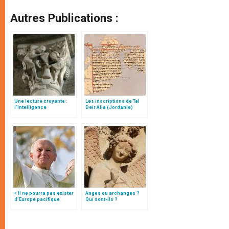
Autres Publications :
Une lecture croyante :
Les inscriptions de Tal
l’intelligence
Deir Alla (Jordanie)
typologique des deux
Testaments
« Il ne pourra pas exister
Anges ou archanges ?
d’Europe pacifique
Qui sont-ils ?
sans… »: l’Ukraine, dans
la vision de Jean-Paul II