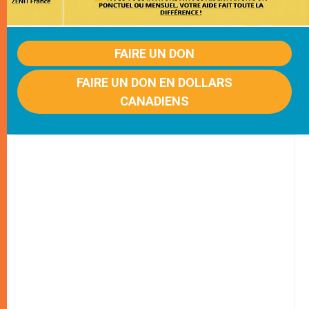
FAIRE UN DON
FAIRE UN DON EN DOLLARS
CANADIENS