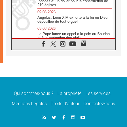
Indonésie: un dollar pour la construction de
219 églises
09.08.2026
Angélus: Léon XIV exhorte à la foi en Dieu
dépouillée de tout orgueil
09.08.2026
Le Pape lance un appel à la paix au Soudan
et à la protection des civils
09.08.2026
Déclaration d'Addis-Abeba du SCEAM sur
l'Éducation Catholique en Afrique
08.08.2026
En Cisjordanie, les chrétiens se sentent
seuls face à la violence des colons
08.08.2026
Léon XIV au sanctuaire de Notre Dame du
Bon Conseil à Genazzano en septembre
Qui sommes-nous ?
La propriété
Les services
08.08.2026
Léon XIV: Sainte Agathe aide à contempler
Mentions Legales
Droits d’auteur
Contactez-nous
la victoire de l'amour sur la mort
08.08.2026
«Relancer l'empathie», le projet Triennal d'art
des Universités catholiques