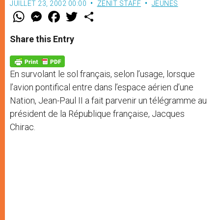
JUILLET 23, 2002 00:00
ZENIT STAFF
JEUNES
W
M
F
T
S
h
e
a
w
h
a
s
c
i
a
t
s
e
t
r
Share this Entry
s
e
b
t
e
A
n
o
e
p
g
o
r
p
e
k
En survolant le sol français, selon l’usage, lorsque
r
l’avion pontifical entre dans l’espace aérien d’une
Nation, Jean-Paul II a fait parvenir un télégramme au
président de la République française, Jacques
Chirac.