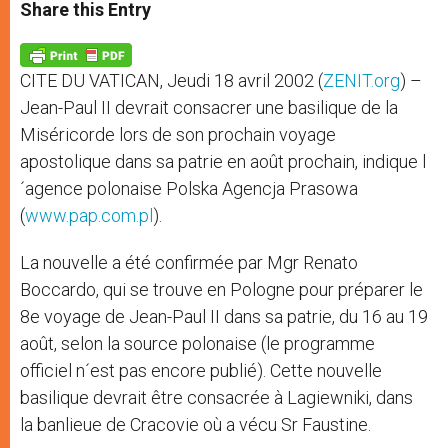
t
s
e
t
r
Share this Entry
s
e
b
t
e
A
n
o
e
p
g
o
r
p
e
k
CITE DU VATICAN, Jeudi 18 avril 2002 (
ZENIT.org
) –
r
Jean-Paul II devrait consacrer une basilique de la
Miséricorde lors de son prochain voyage
apostolique dans sa patrie en août prochain, indique l
´agence polonaise Polska Agencja Prasowa
(
www.pap.com.pl
).
La nouvelle a été confirmée par Mgr Renato
Boccardo, qui se trouve en Pologne pour préparer le
8e voyage de Jean-Paul II dans sa patrie, du 16 au 19
août, selon la source polonaise (le programme
officiel n´est pas encore publié). Cette nouvelle
basilique devrait être consacrée à Lagiewniki, dans
la banlieue de Cracovie où a vécu Sr Faustine.