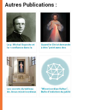
Autres Publications :
Le p. Michal Sopocko et
Quand le Christ demande
la « confiance dans la
à être "peint avec des
miséricorde divine »
pinceaux", à Vilnius
Les secrets du tableau
"Misericordiae Vultus",
de Jésus miséricordieux
Bulle d'indiction du jubilé
et les indications de
extraordinaire
sainte Faustine