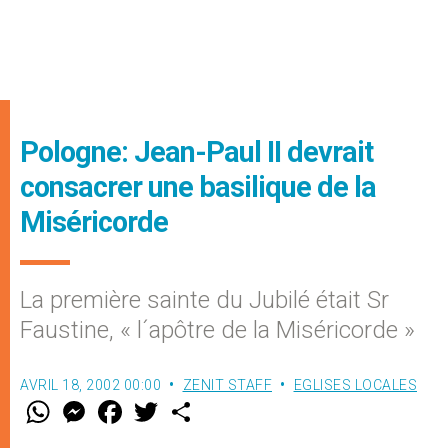
Pologne: Jean-Paul II devrait
consacrer une basilique de la
Miséricorde
La première sainte du Jubilé était Sr
Faustine, « l´apôtre de la Miséricorde »
AVRIL 18, 2002 00:00
ZENIT STAFF
EGLISES LOCALES
W
M
F
T
S
h
e
a
w
h
a
s
c
i
a