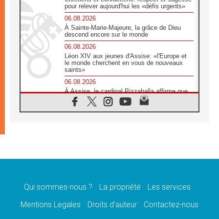
pour relever aujourd'hui les «défis urgents»
06.08.2026
À Sainte-Marie-Majeure, la grâce de Dieu
descend encore sur le monde
06.08.2026
Léon XIV aux jeunes d'Assise: «l'Europe et
le monde cherchent en vous de nouveaux
saints»
06.08.2026
À Assise, le cardinal Pizzaballa affirme que
«les chrétiens veulent la paix»
06.08.2026
Au Mexique, le cardinal Parolin invite à être
aux côtés des marginalisées
06.08.2026
À Assise, le Pape invite les jeunes à
«construire la civilisation de l'amour»
05.08.2026
La visite du Pape en Argentine portera «un
message de paix et de dignité humaine»
Qui sommes-nous ?
La propriété
Les services
05.08.2026
Mentions Legales
Droits d’auteur
Contactez-nous
«La visite du Pape en Uruguay renforcera
l'espérance» affirme Mgr Tróccoli