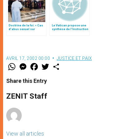
Doctrine de la foi: « Cas
Le Vatican propose une
d’abus sexuel sur
synthèse de l’Instruction
mineurs commis par des
« Dignitas personae »
clercs » (texte complet)
AVRIL 17, 2002 00:00
JUSTICE ET PAIX
W
M
F
T
S
h
e
a
w
h
a
s
c
i
a
t
s
e
t
r
Share this Entry
s
e
b
t
e
A
n
o
e
p
g
o
r
ZENIT Staff
p
e
k
r
View all articles