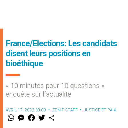
France/Elections: Les candidats
disent leurs positions en
bioéthique
« 10 minutes pour 10 questions »
enquête sur l´actualité
AVRIL 17, 2002 00:00
ZENIT STAFF
JUSTICE ET PAIX
W
M
F
T
S
h
e
a
w
h
a
s
c
i
a