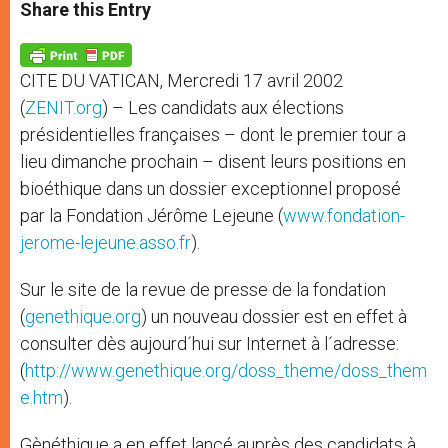
t
s
e
t
r
Share this Entry
s
e
b
t
e
A
n
o
e
p
g
o
r
p
e
k
CITE DU VATICAN, Mercredi 17 avril 2002
r
(
ZENIT.org
) – Les candidats aux élections
présidentielles françaises – dont le premier tour a
lieu dimanche prochain – disent leurs positions en
bioéthique dans un dossier exceptionnel proposé
par la Fondation Jérôme Lejeune (
www.fondation-
jerome-lejeune.asso.fr
).
Sur le site de la revue de presse de la fondation
(
genethique.org
) un nouveau dossier est en effet à
consulter dès aujourd´hui sur Internet à l´adresse:
(
http://www.genethique.org/doss_theme/doss_them
e.htm
).
Gènéthique a en effet lancé auprès des candidats à