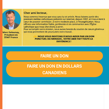
FAIRE UN DON
FAIRE UN DON EN DOLLARS
CANADIENS