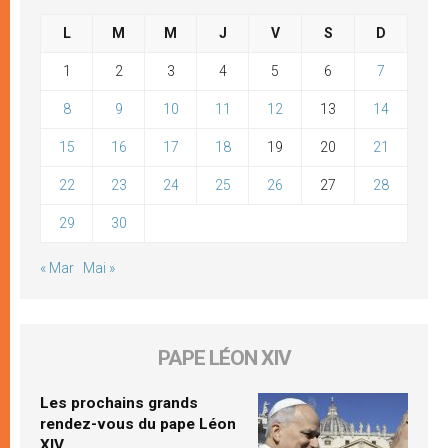
L
M
M
J
V
S
D
1
2
3
4
5
6
7
8
9
10
11
12
13
14
15
16
17
18
19
20
21
22
23
24
25
26
27
28
29
30
« Mar
Mai »
PAPE LÉON XIV
Les prochains grands
rendez-vous du pape Léon
XIV