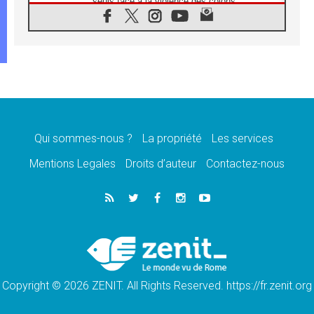
seuls face à la violence des colons
08.08.2026
Léon XIV au sanctuaire de Notre Dame du
Bon Conseil à Genazzano en septembre
08.08.2026
Léon XIV: Sainte Agathe aide à contempler
la victoire de l'amour sur la mort
08.08.2026
«Relancer l'empathie», le projet Triennal d'art
des Universités catholiques
Qui sommes-nous ?
La propriété
Les services
08.08.2026
Signis 2026, donner la parole aux religieuses
Mentions Legales
Droits d’auteur
Contactez-nous
catholiques
08.08.2026
Au Bangladesh, l'Église accompagne les
Dalits sur le chemin de la dignité
07.08.2026
Philippines: le vicariat apostolique de
Calapan devient un diocèse
Copyright © 2026 ZENIT. All Rights Reserved. https://fr.zenit.org