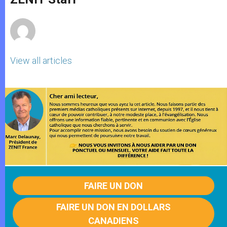
p
e
k
r
View all articles
FAIRE UN DON
FAIRE UN DON EN DOLLARS
CANADIENS