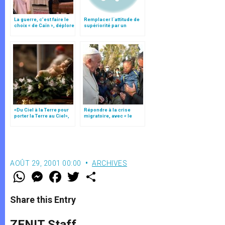
La guerre, c’est faire le
Remplacer l´attitude de
choix « de Caïn », déplore
supériorité par un
le pape François
rapport de coopération
«Du Ciel à la Terre pour
Répondre à la crise
porter la Terre au Ciel»,
migratoire, avec « le
par Mgr Francesco Follo
style de l’humanité »!
(texte complet)
AOÛT 29, 2001 00:00
ARCHIVES
W
M
F
T
S
h
e
a
w
h
a
s
c
i
a
t
s
e
t
r
Share this Entry
s
e
b
t
e
A
n
o
e
p
g
o
r
ZENIT Staff