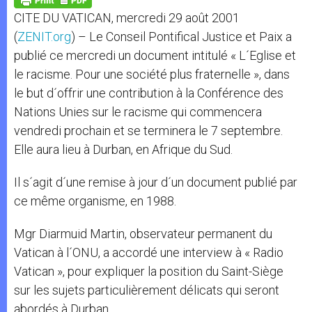
p
e
k
CITE DU VATICAN, mercredi 29 août 2001
r
(
ZENIT.org
) – Le Conseil Pontifical Justice et Paix a
publié ce mercredi un document intitulé « L´Eglise et
le racisme. Pour une société plus fraternelle », dans
le but d´offrir une contribution à la Conférence des
Nations Unies sur le racisme qui commencera
vendredi prochain et se terminera le 7 septembre.
Elle aura lieu à Durban, en Afrique du Sud.
Il s´agit d´une remise à jour d´un document publié par
ce même organisme, en 1988.
Mgr Diarmuid Martin, observateur permanent du
Vatican à l´ONU, a accordé une interview à « Radio
Vatican », pour expliquer la position du Saint-Siège
sur les sujets particulièrement délicats qui seront
abordés à Durban.