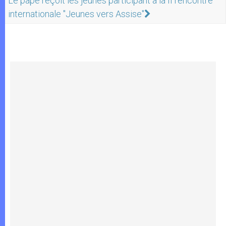
Le pape reçoit les jeunes participant à la II rencontre
internationale "Jeunes vers Assise"