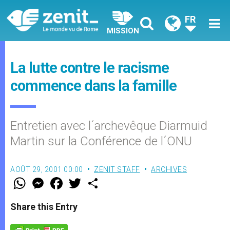
FR
MISSION
La lutte contre le racisme
commence dans la famille
Entretien avec l´archevêque Diarmuid
Martin sur la Conférence de l´ONU
AOÛT 29, 2001 00:00
ZENIT STAFF
ARCHIVES
W
M
F
T
S
h
e
a
w
h
a
s
c
i
a
t
s
e
t
r
Share this Entry
s
e
b
t
e
A
n
o
e
p
g
o
r