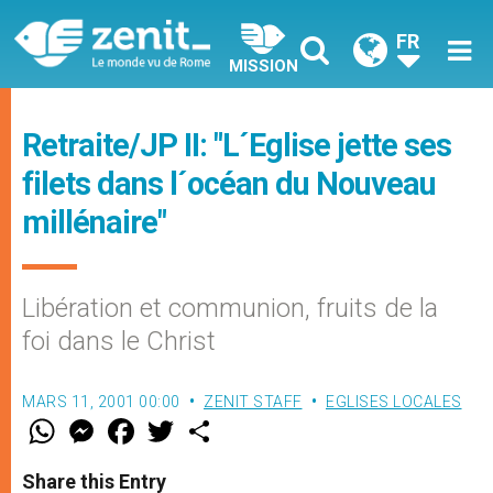
FR
MISSION
Retraite/JP II: "L´Eglise jette ses
filets dans l´océan du Nouveau
millénaire"
Libération et communion, fruits de la
foi dans le Christ
MARS 11, 2001 00:00
ZENIT STAFF
EGLISES LOCALES
W
M
F
T
S
h
e
a
w
h
a
s
c
i
a
t
s
e
t
r
Share this Entry
s
e
b
t
e