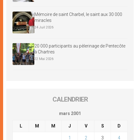
Mémoire de saint Charbel, le saint aux 30 000
miracles
24 Juil 2026
20 000 participants au pèlerinage de Pentecôte
à Chartres
22 Mai 2026
CALENDRIER
mars 2001
L
M
M
J
V
S
D
1
2
3
4