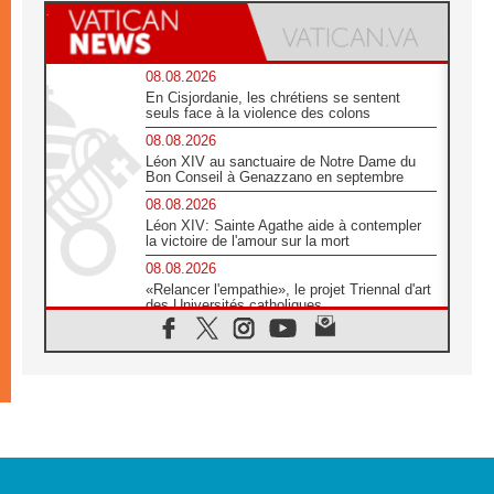
08.08.2026
En Cisjordanie, les chrétiens se sentent
seuls face à la violence des colons
08.08.2026
Léon XIV au sanctuaire de Notre Dame du
Bon Conseil à Genazzano en septembre
08.08.2026
Léon XIV: Sainte Agathe aide à contempler
la victoire de l'amour sur la mort
08.08.2026
«Relancer l'empathie», le projet Triennal d'art
des Universités catholiques
08.08.2026
Signis 2026, donner la parole aux religieuses
catholiques
08.08.2026
Au Bangladesh, l'Église accompagne les
Dalits sur le chemin de la dignité
07.08.2026
Philippines: le vicariat apostolique de