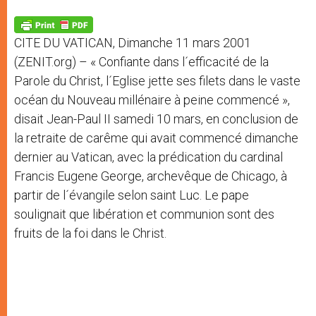
A
n
o
e
p
g
o
r
p
e
k
CITE DU VATICAN, Dimanche 11 mars 2001
r
(ZENIT.org) – « Confiante dans l´efficacité de la
Parole du Christ, l´Eglise jette ses filets dans le vaste
océan du Nouveau millénaire à peine commencé »,
disait Jean-Paul II samedi 10 mars, en conclusion de
la retraite de carême qui avait commencé dimanche
dernier au Vatican, avec la prédication du cardinal
Francis Eugene George, archevêque de Chicago, à
partir de l´évangile selon saint Luc. Le pape
soulignait que libération et communion sont des
fruits de la foi dans le Christ.