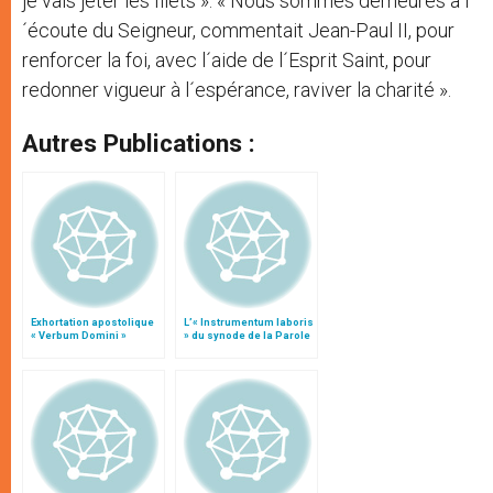
je vais jeter les filets ». « Nous sommes demeurés à l
´écoute du Seigneur, commentait Jean-Paul II, pour
renforcer la foi, avec l´aide de l´Esprit Saint, pour
redonner vigueur à l´espérance, raviver la charité ».
Autres Publications :
Exhortation apostolique
L’« Instrumentum laboris
« Verbum Domini »
» du synode de la Parole
de Dieu