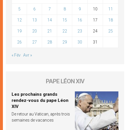
5
6
7
8
9
10
11
12
13
14
15
16
17
18
19
20
21
22
23
24
25
26
27
28
29
30
31
« Fév
Avr »
PAPE LÉON XIV
Les prochains grands
rendez-vous du pape Léon
XIV
De retour au Vatican, après trois
semaines de vacances