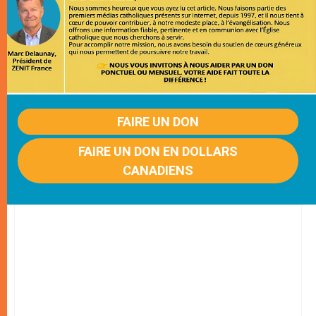
FAIRE UN DON
FAIRE UN DON EN DOLLARS
CANADIENS